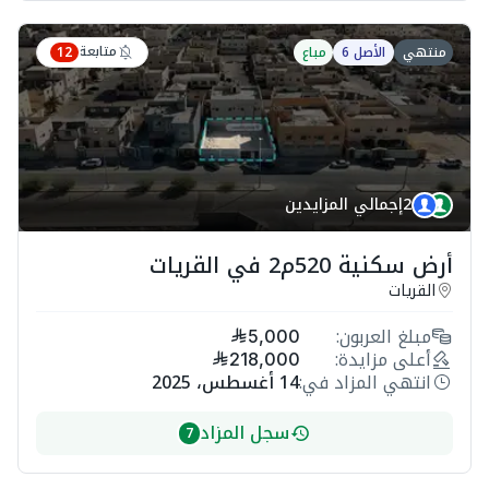
متابعة
منتهي
الأصل 6
مباع
12
2
إجمالي المزايدين
أرض سكنية 520م2 في القريات
القريات
مبلغ العربون:
5,000
أعلى مزايدة:
218,000
انتهي المزاد في:
14 أغسطس، 2025
سجل المزاد
7