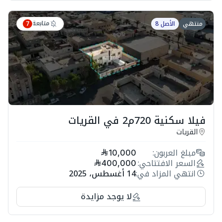
متابعة
منتهي
الأصل 8
7
فيلا سكنية 720م2 في القريات
القريات
مبلغ العربون:
10,000
السعر الافتتاحي:
400,000
انتهي المزاد في:
14 أغسطس، 2025
لا يوجد مزايدة