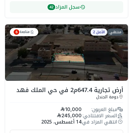
سجل المزاد
42
متابعة
منتهي
الأصل 2
6
أرض تجارية 647.4م2 في حي الملك فهد
دومة الجندل
مبلغ العربون:
10,000
السعر الافتتاحي:
245,000
انتهي المزاد في:
14 أغسطس، 2025