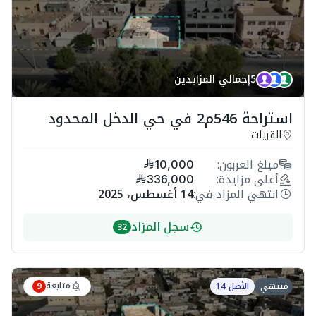
5
إجمالي المزايدين
استراحة 546م2 في حي الدخل المحدود
القريات
مبلغ العربون:
10,000
أعلى مزايدة:
336,000
انتهي المزاد في:
14 أغسطس، 2025
سجل المزاد
32
متابعة
منتهي
الأصل 14
9