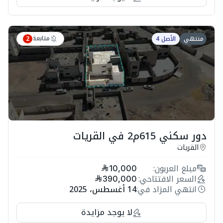
متابعة
منتهي
الأصل 4
2
دور سكني 615م2 في القريات
القريات
مبلغ العربون:
10,000
السعر الافتتاحي:
390,000
انتهي المزاد في:
14 أغسطس، 2025
لا يوجد مزايدة