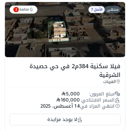
متابعة
منتهي
الأصل 7
3
فيلا سكنية 384م2 في حي حصيدة
الشرقية
القريات
مبلغ العربون:
5,000
السعر الافتتاحي:
160,000
انتهي المزاد في:
14 أغسطس، 2025
لا يوجد مزايدة