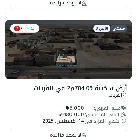
لا يوجد مزايدة
متابعة
منتهي
الأصل 3
7
أرض سكنية 704.03م2 في القريات
القريات
مبلغ العربون:
5,000
السعر الافتتاحي:
180,000
انتهي المزاد في:
14 أغسطس، 2025
لا يوجد مزايدة