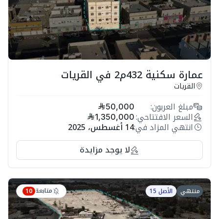
عمارة سكنية 432م2 في القريات
القريات
مبلغ العربون:
50,000
السعر الافتتاحي:
1,350,000
انتهي المزاد في:
14 أغسطس، 2025
لا يوجد مزايدة
متابعة
منتهي
الأصل 15
10