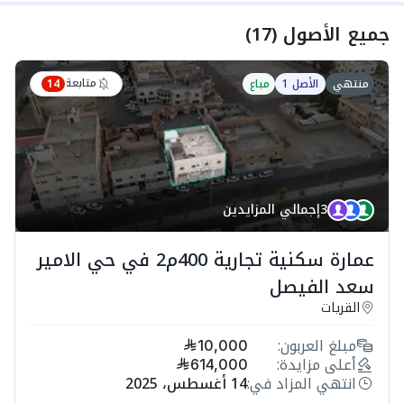
جميع الأصول
(
17
)
متابعة
منتهي
الأصل 1
مباع
14
3
إجمالي المزايدين
عمارة سكنية تجارية 400م2 في حي الامير
سعد الفيصل
القريات
مبلغ العربون:
10,000
أعلى مزايدة:
614,000
انتهي المزاد في:
14 أغسطس، 2025