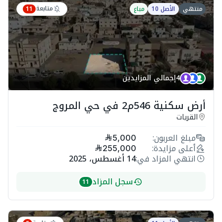
متابعة
منتهي
الأصل 10
مباع
11
4
إجمالي المزايدين
أرض سكنية 546م2 في حي المروج
القريات
مبلغ العربون:
5,000
أعلى مزايدة:
255,000
انتهي المزاد في:
14 أغسطس، 2025
سجل المزاد
11