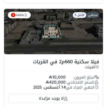
متابعة
منتهي
الأصل 5
3
فيلا سكنية 660م2 في القريات
القريات
مبلغ العربون:
10,000
السعر الافتتاحي:
420,000
انتهي المزاد في:
14 أغسطس، 2025
لا يوجد مزايدة