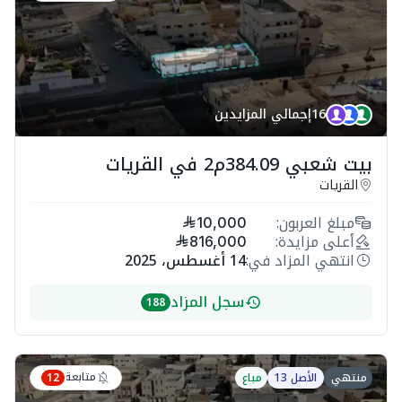
16
إجمالي المزايدين
بيت شعبي 384.09م2 في القريات
القريات
مبلغ العربون:
10,000
أعلى مزايدة:
816,000
انتهي المزاد في:
14 أغسطس، 2025
سجل المزاد
188
متابعة
منتهي
الأصل 13
مباع
12