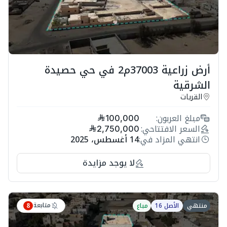
أرض زراعية 37003م2 في حي حصيدة
الشرقية
القريات
مبلغ العربون:
100,000
السعر الافتتاحي:
2,750,000
انتهي المزاد في:
14 أغسطس، 2025
لا يوجد مزايدة
متابعة
منتهي
الأصل 16
مباع
8