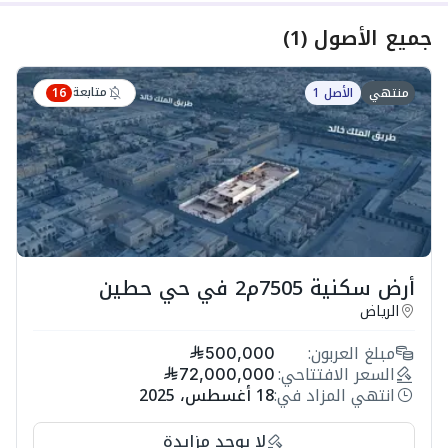
جميع الأصول
(
1
)
متابعة
منتهي
الأصل 1
16
أرض سكنية 7505م2 في حي حطين
الرياض
مبلغ العربون:
500,000
السعر الافتتاحي:
72,000,000
انتهي المزاد في:
18 أغسطس، 2025
لا يوجد مزايدة