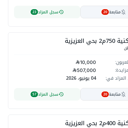
ت
سجل المزاد
متابعة

23
20
ة
ة
أرض سكنية 7
حف
ت

مبلغ ا
10,000
أعلى م
ة
507,000
ة
04 يونيو، 2026
انتهي المز
ت
سجل المزاد
متابعة
57
20

ة
ة
فيلا سكنية 