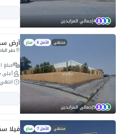
4
إجمالي المزايدين
أرض سكنية 750م2 ب
منتهي
الأصل 6
مباع
حفر البا
مبلغ ال
أعلى م
انتهي 
5
إجمالي المزايدين
فيلا سكنية 400م2 ب
منتهي
الأصل 7
مباع