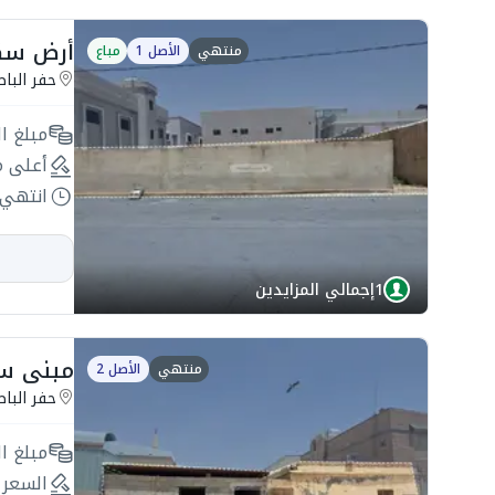
أرض سكنية 400م2 ب
منتهي
الأصل 1
مباع
حفر البا
مبلغ ال
أعلى م
انتهي 
1
إجمالي المزايدين
مبنى سكني 300م2 بحي أ
منتهي
الأصل 2
حفر البا
مبلغ ال
السعر 