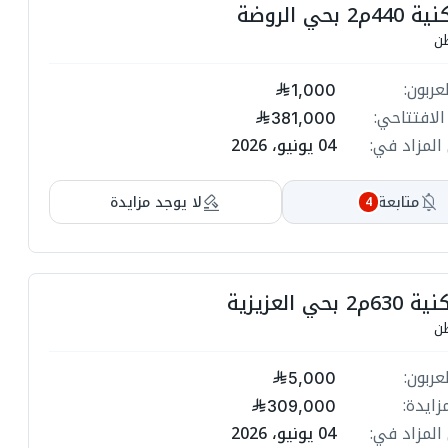
فيلا سكنية
ت
حف

مبلغ ا
1,000
ة
السعر الاف
ة
381,000
04 يونيو، 2026
انتهي المز
ت

لا يوجد مزايدة
متابعة
4
ة
ة
ارض سكنية 6
ت
حف

مبلغ ا
5,000
ة
أعلى م
309,000
ة
04 يونيو، 2026
انتهي المز