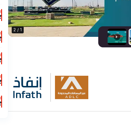
ت

1 / 2
ت

ت

ت

ت

ت
