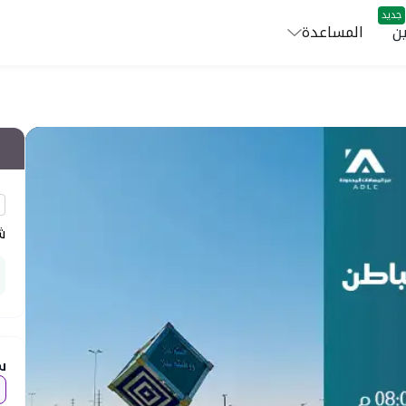
جديد
ن
المساعدة
ش
س