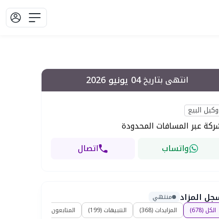
04 يونيو 2026
انتهى بتاريخ
وكيل البيع
ركة عبر المسافات المحدودة
واتساب
اتصال
جل المزاد
منتهي
الكل
(
678
)
المزايدات
(
368
)
التنبيهات
(
199
)
المتابعون
(
111
)