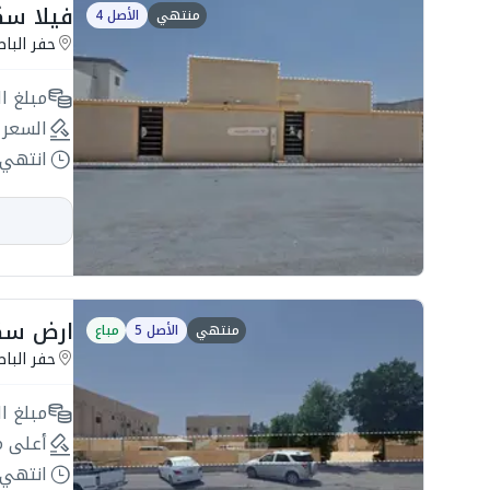
فيلا سكنية 440م2 
منتهي
الأصل 4
حفر البا
مبلغ ال
السعر 
انتهي 
ارض سكنية 630م2 ب
منتهي
الأصل 5
مباع
حفر البا
مبلغ ال
أعلى م
انتهي 