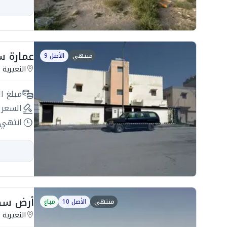
عمارة سكنية 420م2
منتهي
الأصل 9
النعيرية
مبلغ ال
السعر 
انتهي 
أرض سكنية 990م2 ف
منتهي
الأصل 10
مباع
النعيرية