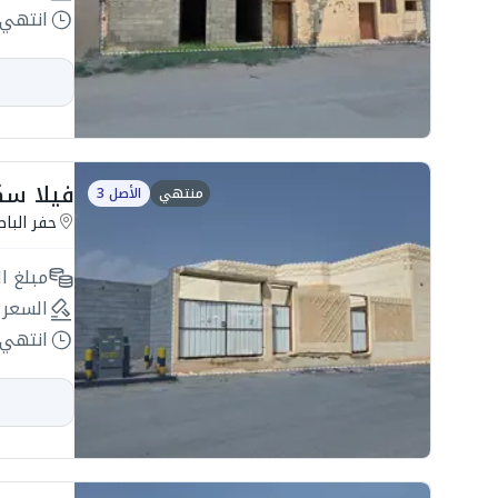
انتهي 
فيلا سكنية 744.5م
منتهي
الأصل 3
حفر البا
مبلغ ال
السعر 
انتهي 