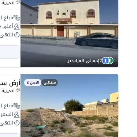
النعيرية
مبلغ ال
أعلى م
انتهي 
2
إجمالي المزايدين
أرض سكنية 400م2
منتهي
الأصل 8
النعيرية
مبلغ ال
السعر 
انتهي 