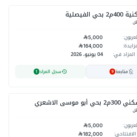
ت
أرض سكنية 4

حف
ت
مبلغ ا
5,000
ل
أعلى م
164,000
04 يونيو، 2026
انتهي المز
ت

سجل المزاد
متابعة
1
9
ة
ة
مبنى سكني 300م2
ت

حف
مبلغ ا
ة
5,000
ة
السعر الاف
182,000