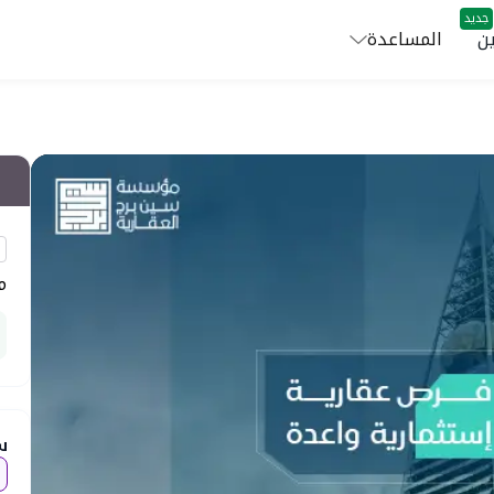
جديد
ن
المساعدة
م
س