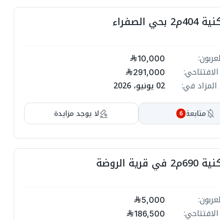
ا
بحي الصفراء
ت
ا
عربون:
10,000
ت
الافتتاحي:
291,000
المزاد في:
02 يونيو، 2026
ا
ت
متابعة
لا يوجد مزايدة
6
ا
ت
 قرية الروضة
ا
ا
عربون:
ا
5,000
ا
الافتتاحي:
186,500