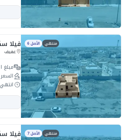
فيلا سكنية 350م
منتهي
الأصل 6
عفيف
مبلغ ال
السعر 
انتهي 
فيلا سكنية 312.5
منتهي
الأصل 7