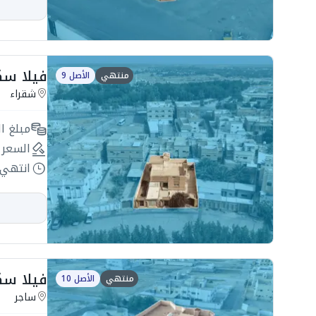
فيلا سكنية 617.53
منتهي
الأصل 9
شقراء
مبلغ ال
السعر 
انتهي 
فيلا سكنية 1540.22م
منتهي
الأصل 10
ساجر