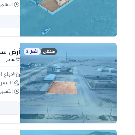
انتهي 
أرض سكنية 904.5م2 بحي
منتهي
الأصل 3
ساجر
مبلغ ال
السعر 
انتهي 