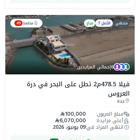
متابعة
منتهي
الأصل 7
مباع
49
6
إجمالي المزايدين
فيلا 478.5م2 تطل على البحر في درة
العروس
جدة
مبلغ العربون:
100,000
أعلى مزايدة:
6,070,000
انتهي المزاد في:
09 يونيو، 2026