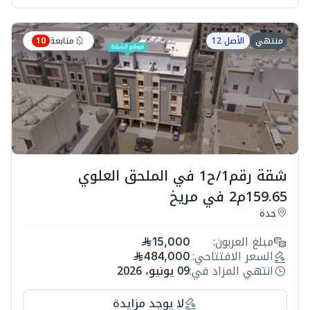
متابعة
منتهي
الأصل 12
10
شقة رقم1/ح1 في الملحق العلوي
159.65م2 في مريخ
جدة
مبلغ العربون:
15,000
السعر الافتتاحي:
484,000
انتهي المزاد في:
09 يونيو، 2026
لا يوجد مزايدة