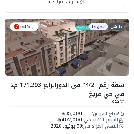
لا يوجد مزايدة
متابعة
منتهي
الأصل 14
7
شقة رقم "4/2" في الدورالرابع 171.203 م2
في حي مريخ
جدة
مبلغ العربون:
15,000
السعر الافتتاحي:
402,000
انتهي المزاد في:
09 يونيو، 2026