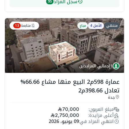
سجل المزاد
95
متابعة
منتهي
الأصل 4
مباع
13
1
إجمالي المزايدين
عمارة 598م2 البيع منها مشاع 66.66%
تعادل 398.66م2
جدة
مبلغ العربون:
70,000
أعلى مزايدة:
2,750,000
انتهي المزاد في:
09 يونيو، 2026