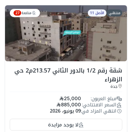
متابعة
منتهي
الأصل 11
27
شقة رقم 1/2 بالدور الثاني 213.57م2 حي
الزهراء
جدة
مبلغ العربون:
25,000
السعر الافتتاحي:
885,000
انتهي المزاد في:
09 يونيو، 2026
لا يوجد مزايدة