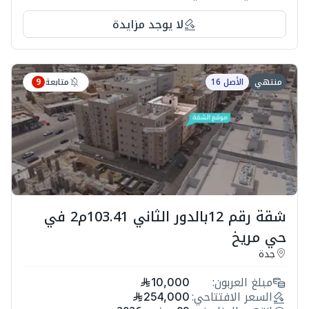
لا يوجد مزايدة
متابعة
منتهي
الأصل 16
9
شقة رقم 12بالدور الثاني 103.41م2 في
حي مريخ
جدة
مبلغ العربون:
10,000
السعر الافتتاحي:
254,000