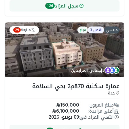
سجل المزاد
126
متابعة
منتهي
الأصل 3
مباع
29
3
إجمالي المزايدين
عمارة سكنية 870م2 بحي السلامة
جدة
مبلغ العربون:
150,000
أعلى مزايدة:
6,100,000
انتهي المزاد في:
09 يونيو، 2026