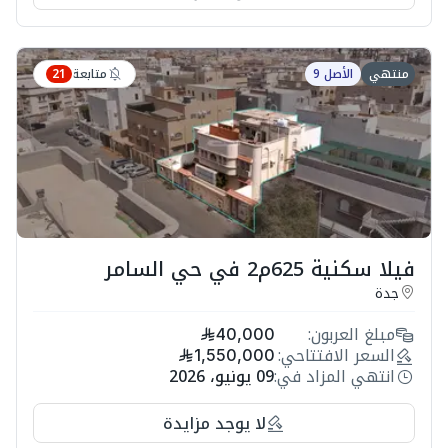
متابعة
منتهي
الأصل 9
21
فيلا سكنية 625م2 في حي السامر
جدة
مبلغ العربون:
40,000
السعر الافتتاحي:
1,550,000
انتهي المزاد في:
09 يونيو، 2026
لا يوجد مزايدة