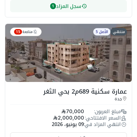
سجل المزاد
1
متابعة
منتهي
الأصل 5
15
عمارة سكنية 689م2 بحي الثغر
جدة
مبلغ العربون:
70,000
السعر الافتتاحي:
2,000,000
انتهي المزاد في:
09 يونيو، 2026