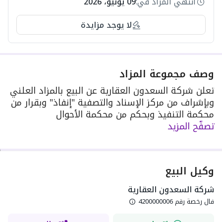
انتهي المزاد في:
09 يونيو، 2026
لا يوجد مزايدة
وصف مجموعة المزاد
تعلن شركة السعدون العقارية عن البيع بالمزاد العلني
وبإشراف من مركز الإسناد والتصفية "إنفاذ" وبقرار من
محكمة التنفيذ وبحكم من محكمة الأحوال
تصفّح المزيد
الشخصية,شركة السعدون العقارية رقم رخصة فال
للمزادات العقارية 4200000006 تمت الموافـقــة على
إقــامة المــزاد العقـاري من قبـل الهيئــة العــامة
للعقــار برقـم 3751
وكيل البيع
شركة السعدون العقارية
فال رخصة رقم
4200000006