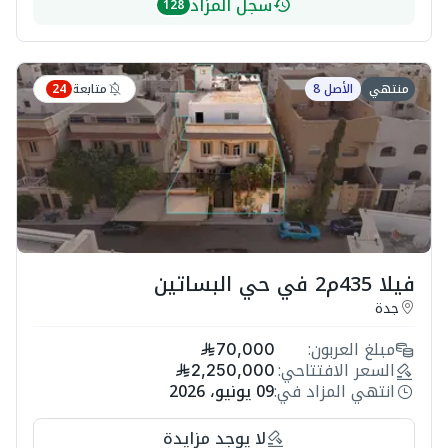
سجل المزاد
128
متابعة
منتهي
الأصل 8
24
فيلا 435م2 في حي البساتين
جدة
مبلغ العربون:
70,000
السعر الافتتاحي:
2,250,000
انتهي المزاد في:
09 يونيو، 2026
لا يوجد مزايدة