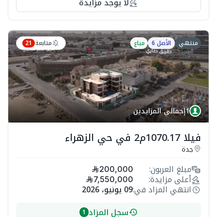
لا يوجد مزايدة
متابعة
منتهي
الأصل 6
مباع
21
1
إجمالي المزايدين
فيلا 1070.17م2 في حي الزهراء
جدة
مبلغ العربون:
200,000
أعلى مزايدة:
7,550,000
انتهي المزاد في:
09 يونيو، 2026
سجل المزاد
1