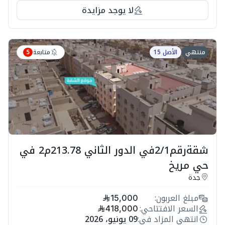
لا يوجد مزايدة
متابعة
منتهي
الأصل 15
5
شقةرقم2/1في الدور الثاني 213.78م2 في
حي مريخ
جدة
مبلغ العربون:
15,000
السعر الافتتاحي:
418,000
انتهي المزاد في:
09 يونيو، 2026