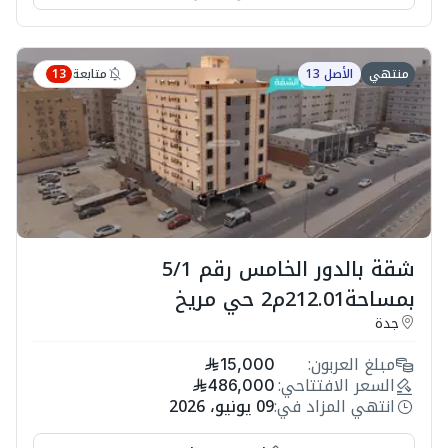
متابعة
منتهي
الأصل 13
13
شقة بالدور الخامس رقم 5/1
بمساحة212.01م2 حي مريخ
جدة
مبلغ العربون:
15,000
السعر الافتتاحي:
486,000
انتهي المزاد في:
09 يونيو، 2026