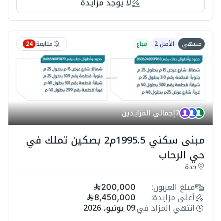
لا يوجد مزايدة
متابعة
منتهي
الأصل 2
مباع
24
7
إجمالي المزايدين
مبنى سكني 1995.5م2 بصكين تملك في
حي الرحاب
جدة
مبلغ العربون:
200,000
أعلى مزايدة:
8,450,000
انتهي المزاد في:
09 يونيو، 2026