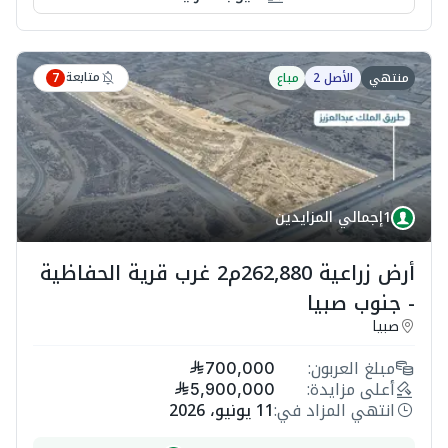
متابعة
منتهي
الأصل 2
مباع
7
1
إجمالي المزايدين
أرض زراعية 262,880م2 غرب قرية الحفاظية
- جنوب صبيا
صبيا
مبلغ العربون:
700,000
أعلى مزايدة:
5,900,000
انتهي المزاد في:
11 يونيو، 2026