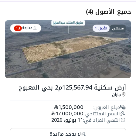
جميع الأصول
(
4
)
متابعة
منتهي
الأصل 1
13
أرض سكنية 125,567.94م2 بحي المعبوج
جازان
مبلغ العربون:
1,500,000
السعر الافتتاحي:
17,000,000
انتهي المزاد في:
11 يونيو، 2026
لا يوجد مزايدة