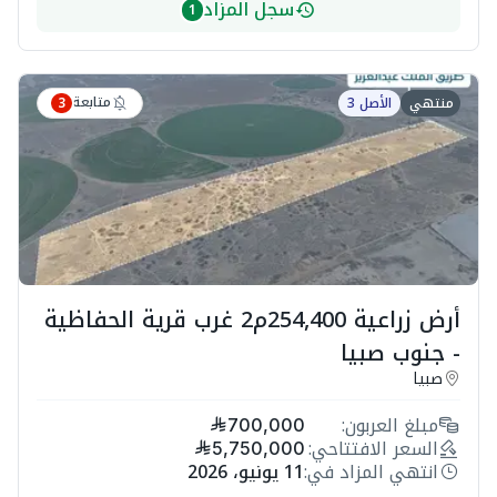
سجل المزاد
1
متابعة
منتهي
الأصل 3
3
أرض زراعية 254,400م2 غرب قرية الحفاظية
- جنوب صبيا
صبيا
مبلغ العربون:
700,000
السعر الافتتاحي:
5,750,000
انتهي المزاد في:
11 يونيو، 2026