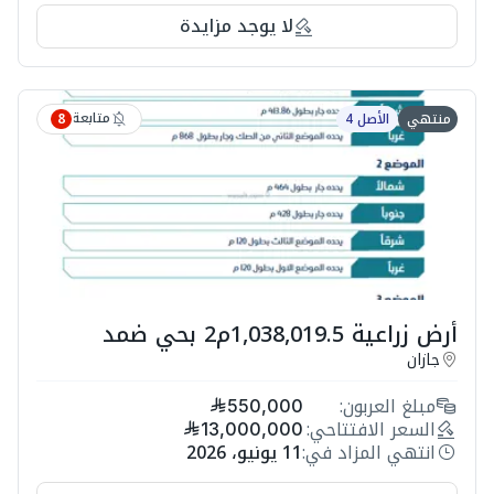
لا يوجد مزايدة
متابعة
منتهي
الأصل 4
8
أرض زراعية 1,038,019.5م2 بحي ضمد
جازان
مبلغ العربون:
550,000
السعر الافتتاحي:
13,000,000
انتهي المزاد في:
11 يونيو، 2026