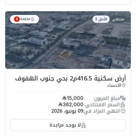
متابعة
منتهي
الأصل 3
8
أرض سكنية 416.5م2 بحي جنوب الهفوف
الاحساء
مبلغ العربون:
15,000
السعر الافتتاحي:
362,000
انتهي المزاد في:
09 يونيو، 2026
لا يوجد مزايدة