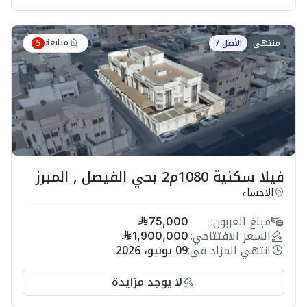
متابعة
منتهي
الأصل 7
5
فيلا سكنية 1080م2 بحي الفيصل , المبرز
الاحساء
مبلغ العربون:
75,000
السعر الافتتاحي:
1,900,000
انتهي المزاد في:
09 يونيو، 2026
لا يوجد مزايدة