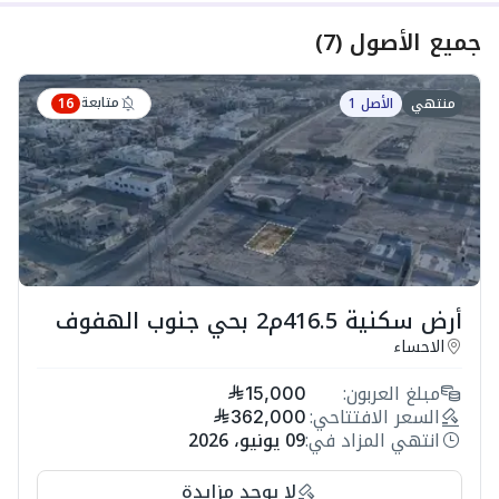
جميع الأصول
(
7
)
متابعة
منتهي
الأصل 1
16
أرض سكنية 416.5م2 بحي جنوب الهفوف
الاحساء
مبلغ العربون:
15,000
السعر الافتتاحي:
362,000
انتهي المزاد في:
09 يونيو، 2026
لا يوجد مزايدة