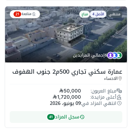
متابعة
منتهي
الأصل 4
مباع
21
6
إجمالي المزايدين
عمارة سكني تجاري 500م2 جنوب الهفوف
الاحساء
مبلغ العربون:
50,000
أعلى مزايدة:
1,720,000
انتهي المزاد في:
09 يونيو، 2026
سجل المزاد
41