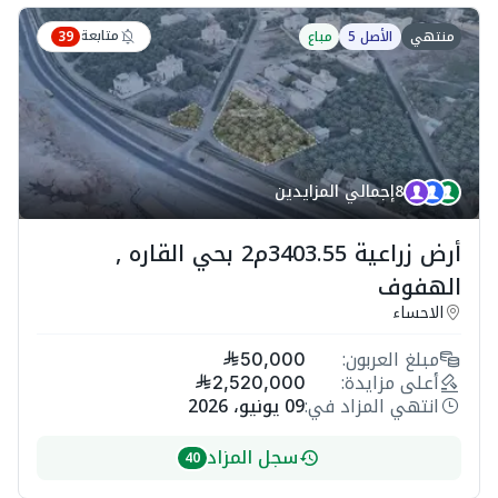
متابعة
منتهي
الأصل 5
مباع
39
8
إجمالي المزايدين
أرض زراعية 3403.55م2 بحي القاره ,
الهفوف
الاحساء
مبلغ العربون:
50,000
أعلى مزايدة:
2,520,000
انتهي المزاد في:
09 يونيو، 2026
سجل المزاد
40