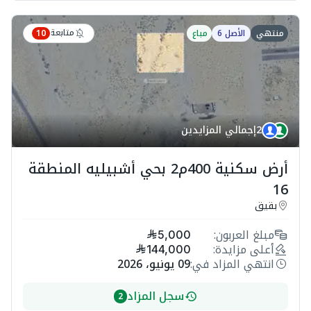
متابعة
منتهي
الأصل 6
مباع
10
2
إجمالي المزايدين
أرض سكنية 400م2 بحي أشبيليه المنطقة
16
بقيق
مبلغ العربون:
5,000
أعلى مزايدة:
144,000
انتهي المزاد في:
09 يونيو، 2026
سجل المزاد
2