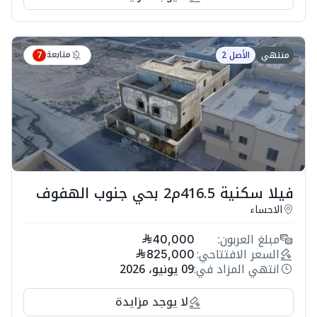
متابعة
منتهي
الأصل 2
7
فيلا سكنية 416.5م2 بحي جنوب الهفوف
الاحساء
مبلغ العربون:
40,000
السعر الافتتاحي:
825,000
انتهي المزاد في:
09 يونيو، 2026
لا يوجد مزايدة