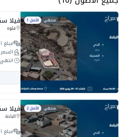
جميع الأصول
(
10
)
فيلا سكنية 462م
منتهي
الأصل 1
قلوة
مبلغ ال
السعر 
انتهي 
فيلا سكنية 660م
منتهي
الأصل 2
الباحة
مبلغ ال