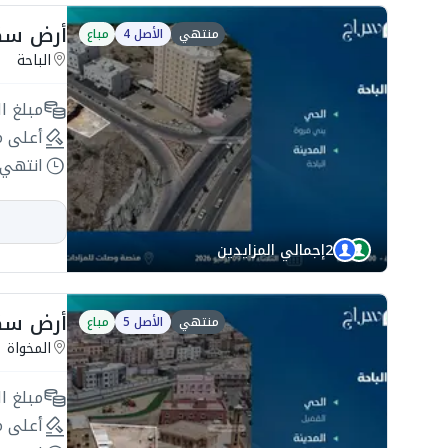
أرض سكنية 730م2 ب
منتهي
الأصل 4
مباع
الباحة
مبلغ ال
أعلى م
انتهي 
2
إجمالي المزايدين
أرض سكنية 661.42م2
منتهي
الأصل 5
مباع
المخواة
مبلغ ال
أعلى م