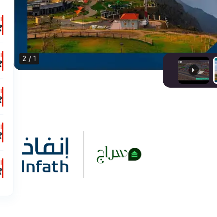
ت

ت
1 / 2

ت

ت

ت

ت
