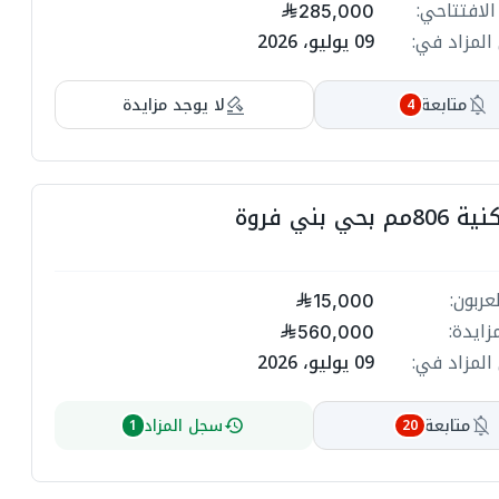
السعر الاف
285,000
ة
09 يوليو، 2026
انتهي المز
ة
لا يوجد مزايدة
متابعة
4
ت
ل
ت
أرض سكنية 8

ة
مبلغ ا
ة
15,000
أعلى م
560,000
09 يوليو، 2026
انتهي المز
ت

سجل المزاد
متابعة
1
20
ة
ة