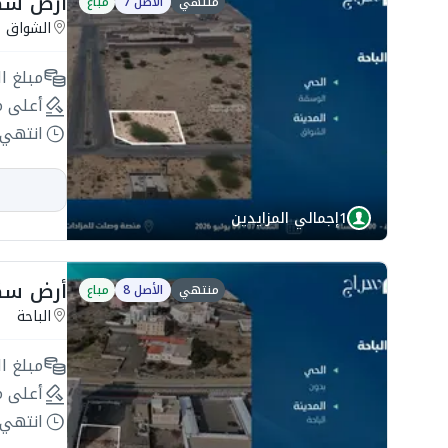
أرض سكنية 675م2 
منتهي
الأصل 7
مباع
الشواق
مبلغ ال
أعلى م
انتهي 
1
إجمالي المزايدين
أرض سكنية 580م2
منتهي
الأصل 8
مباع
الباحة
مبلغ ال
أعلى م
انتهي 