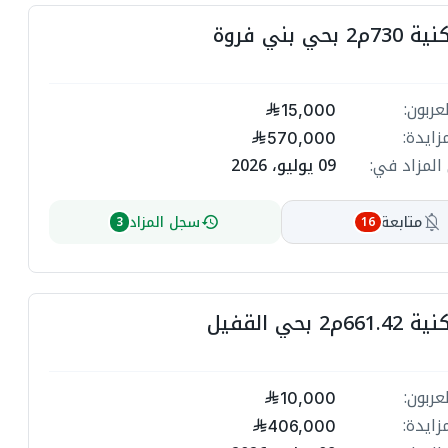
أرض سكنية 7
ت

ة
مبلغ ا
15,000
ة
أعلى م
570,000
09 يوليو، 2026
انتهي المز
ت

سجل المزاد
متابعة
3
16
ة
ة
أرض سكنية 6
ت

مبلغ ا
ة
10,000
ة
أعلى م
406,000