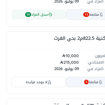
09 يوليو، 2026
انتهي المز
ت

سجل المزاد
متابعة
56
13
ة
ة
أرض سكنية 
ت

مبلغ ا
10,000
ة
السعر الاف
ة
215,000
09 يوليو، 2026
انتهي المز
ت

لا يوجد مزايدة
متابعة
5
ة
ة