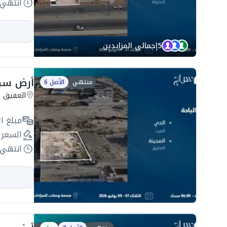
انتهي 
5
إجمالي المزايدين
أرض سكنية 822.5م2
منتهي
الأصل 6
العقيق
مبلغ ال
السعر 
انتهي 