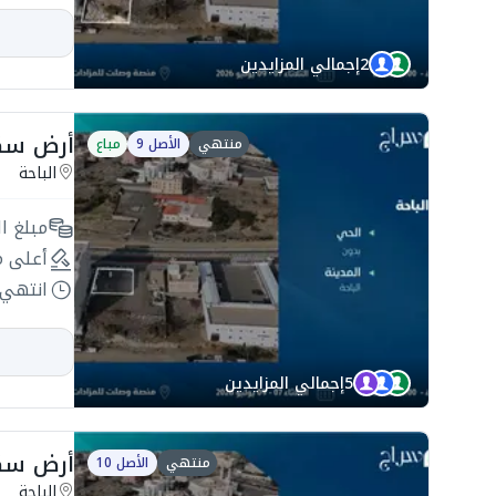
2
إجمالي المزايدين
أرض سكنية 540م2
منتهي
الأصل 9
مباع
الباحة
مبلغ ال
أعلى م
انتهي 
5
إجمالي المزايدين
أرض سكنية 580م2
منتهي
الأصل 10
الباحة