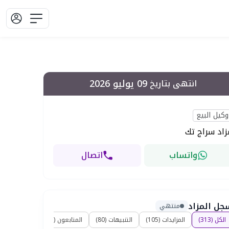
09 يوليو 2026
انتهى بتاريخ
وكيل البيع
زاد سراج تك
واتساب
اتصال
جل المزاد
منتهي
الكل
(
313
)
المزايدات
(
105
)
التنبيهات
(
80
)
المتابعون
(
128
)