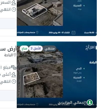
السعر 
انتهي 
أرض سكنية 806مم ب
منتهي
الأصل 3
مباع
الباحة
مبلغ ال
أعلى م
انتهي 
1
إجمالي المزايدين