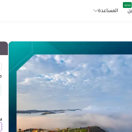
جديد
ن
المساعدة
م
س