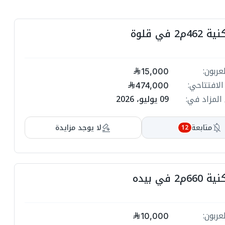
ت
ل
فيلا سكني
ت

مبلغ ا
15,000
السعر الاف
474,000
ة
09 يوليو، 2026
انتهي المز
ة
لا يوجد مزايدة
متابعة
12
ت

ة
فيلا سكني
ة
ت

مبلغ ا
10,000