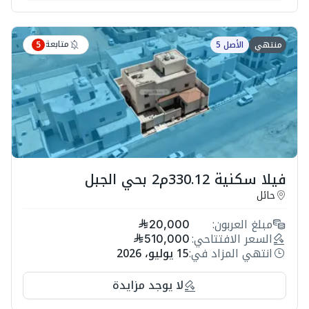
متابعة
منتهي
الأصل 5
5
فيلا سكنية 330.12م2 بحي الجبل
حائل
مبلغ العربون:
20,000
السعر الافتتاحي:
510,000
انتهي المزاد في:
15 يوليو، 2026
لا يوجد مزايدة