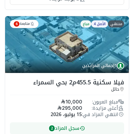
متابعة
منتهي
الأصل 4
مباع
6
1
إجمالي المزايدين
فيلا سكنية 455.5م2 بحي السمراء
حائل
مبلغ العربون:
10,000
أعلى مزايدة:
295,000
انتهي المزاد في:
15 يوليو، 2026
سجل المزاد
2