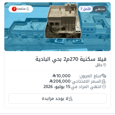
متابعة
منتهي
الأصل 7
7
فيلا سكنية 270م2 بحي البادية
حائل
مبلغ العربون:
10,000
السعر الافتتاحي:
206,000
انتهي المزاد في:
15 يوليو، 2026
لا يوجد مزايدة