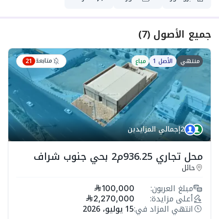
جميع الأصول
(
7
)
متابعة
منتهي
الأصل 1
مباع
21
2
إجمالي المزايدين
محل تجاري 936.25م2 بحي جنوب شراف
حائل
مبلغ العربون:
100,000
أعلى مزايدة:
2,270,000
انتهي المزاد في:
15 يوليو، 2026