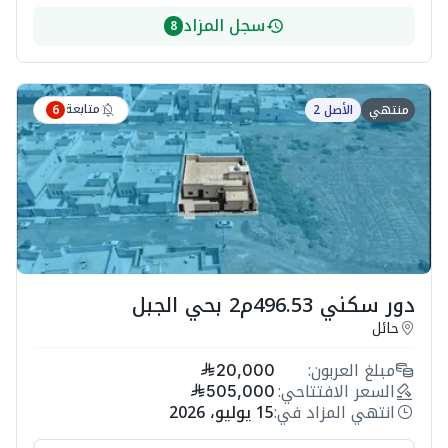
سجل المزاد
8
متابعة
منتهي
الأصل 2
6
دور سكني 496.53م2 بحي الجبل
حائل
مبلغ العربون:
20,000
السعر الافتتاحي:
505,000
انتهي المزاد في:
15 يوليو، 2026