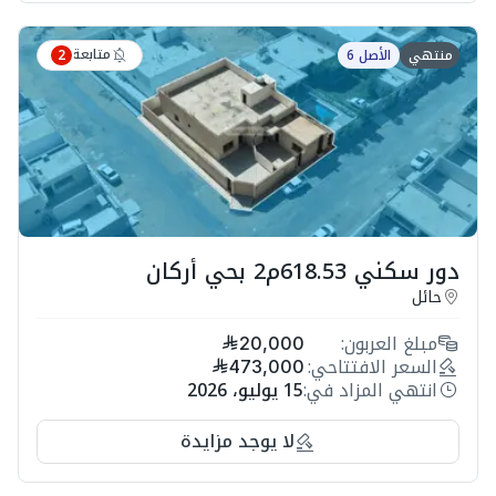
متابعة
منتهي
الأصل 6
2
دور سكني 618.53م2 بحي أركان
حائل
مبلغ العربون:
20,000
السعر الافتتاحي:
473,000
انتهي المزاد في:
15 يوليو، 2026
لا يوجد مزايدة