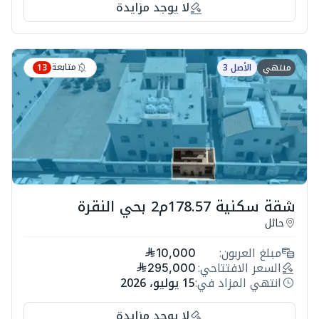
لا يوجد مزايدة
متابعة
منتهي
الأصل 3
13
شقة سكنية 178.57م2 بحي النقرة
حائل
مبلغ العربون:
10,000
السعر الافتتاحي:
295,000
انتهي المزاد في:
15 يوليو، 2026
لا يوجد مزايدة