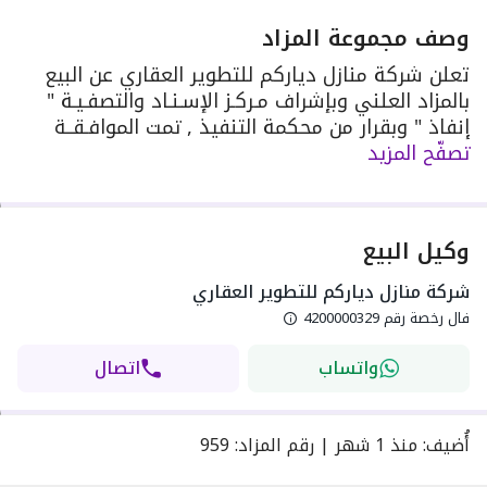
وصف مجموعة المزاد
ﺗﻌﻠﻦ ﺷﺮﻛﺔ ﻣﻨﺎزل دﻳﺎرﻛﻢ ﻟﻠﺘﻄﻮﻳﺮ اﻟﻌﻘﺎري ﻋﻦ اﻟﺒﻴﻊ
ﺑﺎﻟﻤﺰاد اﻟﻌﻠﻨﻲ وﺑﺈﺷﺮاف ﻣـﺮﻛـﺰ اﻹﺳـﻨـﺎد واﻟﺘﺼﻔـﻴـﺔ "
إﻧﻔﺎذ " وﺑﻘﺮار ﻣﻦ ﻣﺤﻜﻤﺔ اﻟﺘﻨﻔﻴﺬ , تمت الموافـقــة
تصفّح المزيد
على إقــامة المــزاد العقـاري من قبـل الهيئــة العــامة
للعقــار برقـم 7691
وكيل البيع
شركة منازل دياركم للتطوير العقاري
فال رخصة رقم
4200000329
واتساب
اتصال
أُضيف
:
منذ
1 شهر
|
رقم المزاد
:
959