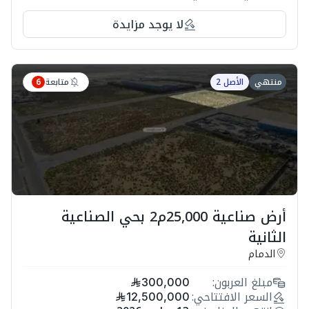
لا يوجد مزايدة
متابعة
منتهي
الأصل 2
6
أرض صناعية 25,000م2 بحي الصناعية
الثانية
الدمام
مبلغ العربون:
300,000
السعر الافتتاحي:
12,500,000