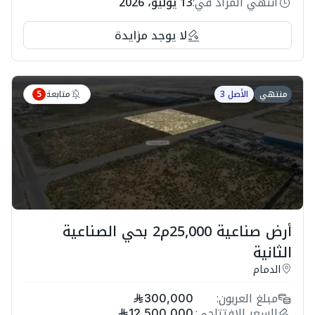
انتهي المزاد في:
13 يوليو، 2026
لا يوجد مزايدة
متابعة
منتهي
الأصل 3
5
أرض صناعية 25,000م2 بحي الصناعية
الثانية
الدمام
مبلغ العربون:
300,000
السعر الافتتاحي:
12,500,000