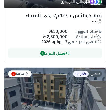
3
إجمالي المزايدين
فيلا دوبلكس 437.5م2 بحي الفيحاء
جدة
مبلغ العربون:
50,000
أعلى مزايدة:
2,300,000
انتهي المزاد في:
13 يوليو، 2026
سجل المزاد
7
متابعة
منتهي
الأصل 17
3