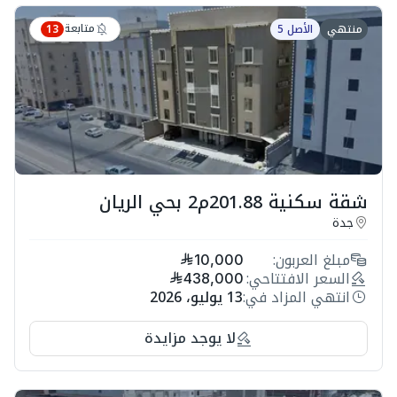
متابعة
منتهي
الأصل 5
13
شقة سكنية 201.88م2 بحي الريان
جدة
مبلغ العربون:
10,000
السعر الافتتاحي:
438,000
انتهي المزاد في:
13 يوليو، 2026
لا يوجد مزايدة