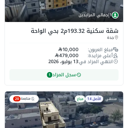
1
إجمالي المزايدين
شقة سكنية 193.32م2 بحي الواحة
جدة
مبلغ العربون:
10,000
أعلى مزايدة:
479,000
انتهي المزاد في:
13 يوليو، 2026
سجل المزاد
1
متابعة
منتهي
الأصل 14
مباع
20