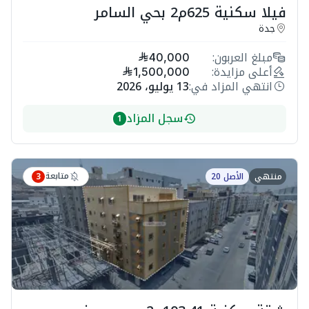
فيلا سكنية 625م2 بحي السامر
جدة
مبلغ العربون:
40,000
أعلى مزايدة:
1,500,000
انتهي المزاد في:
13 يوليو، 2026
سجل المزاد
1
متابعة
منتهي
الأصل 20
3