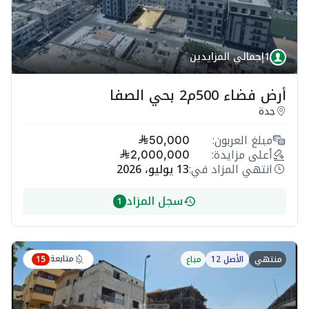
1
إجمالي المزايدين
أرض فضاء 500م2 بحي الصفا
جدة
مبلغ العربون:
50,000
أعلى مزايدة:
2,000,000
انتهي المزاد في:
13 يوليو، 2026
سجل المزاد
1
متابعة
منتهي
الأصل 12
مباع
15