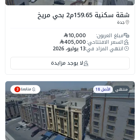
شقة سكنية 159.65م2 بحي مريخ
جدة
مبلغ العربون:
10,000
السعر الافتتاحي:
405,000
انتهي المزاد في:
13 يوليو، 2026
لا يوجد مزايدة
متابعة
منتهي
الأصل 18
3