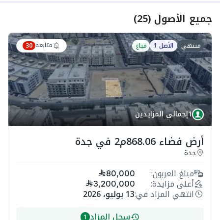
جميع الأصول
(
25
)
متابعة
منتهي
الأصل 1
مباع
30
1
إجمالي المزايدين
أرض فضاء 868.06م2 في جدة
جدة
مبلغ العربون:
80,000
أعلى مزايدة:
3,200,000
انتهي المزاد في:
13 يوليو، 2026
سجل المزاد
1