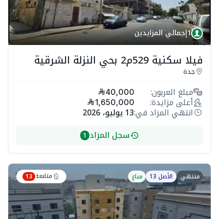
1
إجمالي المزايدين
فيلا سكنية 529م2 بحي النزلة الشرقية
جدة
مبلغ العربون:
40,000
أعلى مزايدة:
1,650,000
انتهي المزاد في:
13 يوليو، 2026
سجل المزاد
1
متابعة
منتهي
الأصل 13
مباع
13