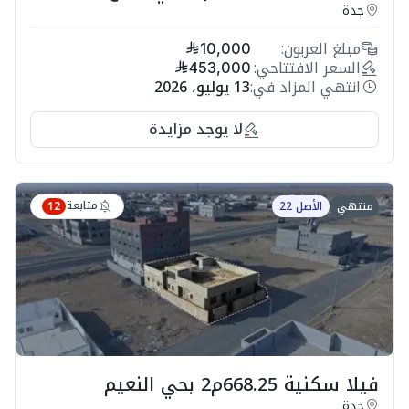
جدة
مبلغ العربون:
10,000
السعر الافتتاحي:
453,000
انتهي المزاد في:
13 يوليو، 2026
لا يوجد مزايدة
متابعة
منتهي
الأصل 22
12
فيلا سكنية 668.25م2 بحي النعيم
جدة