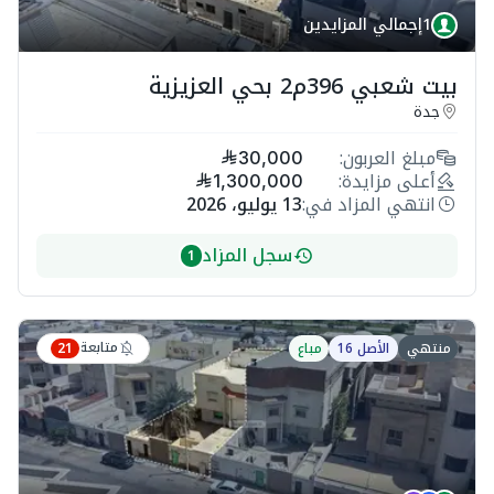
1
إجمالي المزايدين
بيت شعبي 396م2 بحي العزيزية
جدة
مبلغ العربون:
30,000
أعلى مزايدة:
1,300,000
انتهي المزاد في:
13 يوليو، 2026
سجل المزاد
1
متابعة
منتهي
الأصل 16
مباع
21