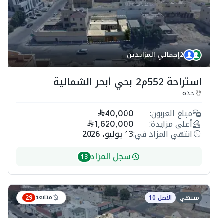
2
إجمالي المزايدين
استراحة 552م2 بحي أبحر الشمالية
جدة
مبلغ العربون:
40,000
أعلى مزايدة:
1,620,000
انتهي المزاد في:
13 يوليو، 2026
سجل المزاد
13
متابعة
منتهي
الأصل 10
29