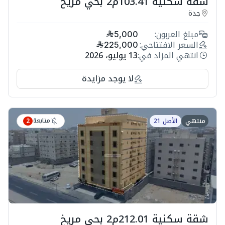
شقة سكنية 103.41م2 بحي مريخ
جدة
مبلغ العربون:
5,000
السعر الافتتاحي:
225,000
انتهي المزاد في:
13 يوليو، 2026
لا يوجد مزايدة
متابعة
منتهي
الأصل 21
2
شقة سكنية 212.01م2 بحي مريخ