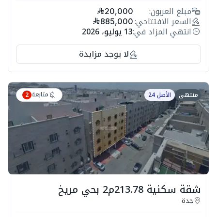
مبلغ العربون:
20,000
السعر الافتتاحي:
885,000
انتهي المزاد في:
13 يوليو، 2026
لا يوجد مزايدة
متابعة
منتهي
الأصل 24
2
شقة سكنية 213.78م2 بحي مريخ
جدة