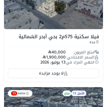
فيلا سكنية 575م2 بحي أبحر الشمالية
جدة
مبلغ العربون:
40,000
السعر الافتتاحي:
1,900,000
انتهي المزاد في:
13 يوليو، 2026
لا يوجد مزايدة
متابعة
منتهي
الأصل 11
مباع
15