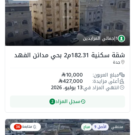
1
إجمالي المزايدين
شقة سكنية 182.31م2 بحي مدائن الفهد
جدة
مبلغ العربون:
10,000
أعلى مزايدة:
427,000
انتهي المزاد في:
13 يوليو، 2026
سجل المزاد
2
متابعة
منتهي
الأصل 9
مباع
36