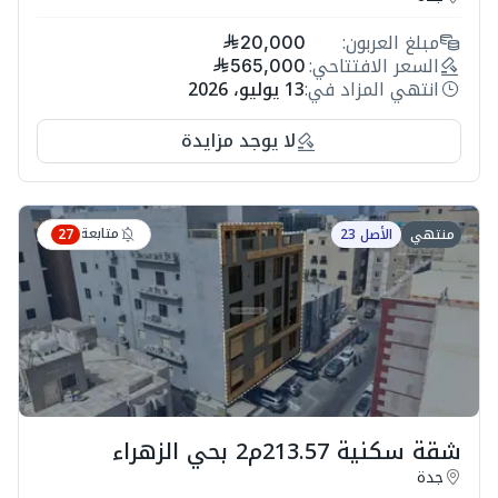
مبلغ العربون:
20,000
السعر الافتتاحي:
565,000
انتهي المزاد في:
13 يوليو، 2026
لا يوجد مزايدة
متابعة
منتهي
الأصل 23
27
شقة سكنية 213.57م2 بحي الزهراء
جدة