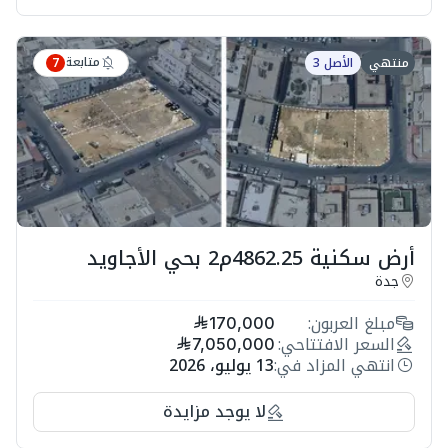
متابعة
منتهي
الأصل 3
7
أرض سكنية 4862.25م2 بحي الأجاويد
جدة
مبلغ العربون:
170,000
السعر الافتتاحي:
7,050,000
انتهي المزاد في:
13 يوليو، 2026
لا يوجد مزايدة