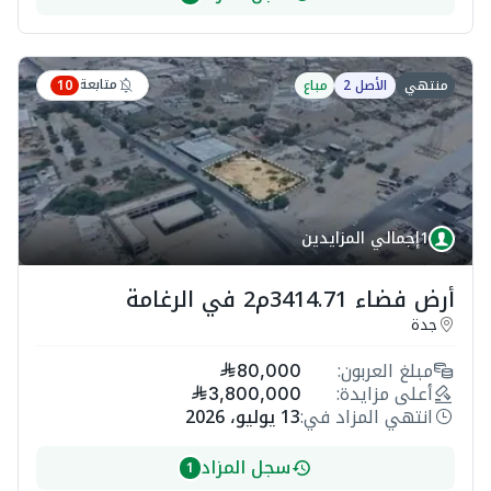
متابعة
منتهي
الأصل 2
مباع
10
1
إجمالي المزايدين
أرض فضاء 3414.71م2 في الرغامة
جدة
مبلغ العربون:
80,000
أعلى مزايدة:
3,800,000
انتهي المزاد في:
13 يوليو، 2026
سجل المزاد
1