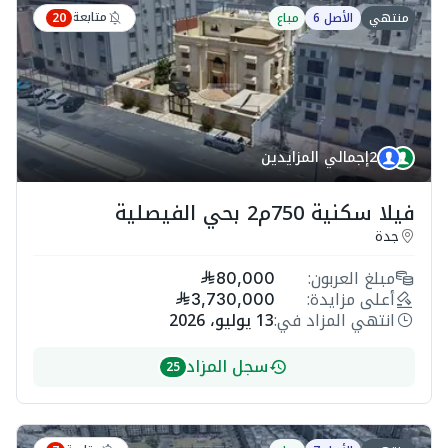
متابعة
منتهي
الأصل 6
مباع
20
2
إجمالي المزايدين
فيلا سكنية 750م2 بحي الفيصلية
جدة
مبلغ العربون:
80,000
أعلى مزايدة:
3,730,000
انتهي المزاد في:
13 يوليو، 2026
سجل المزاد
25