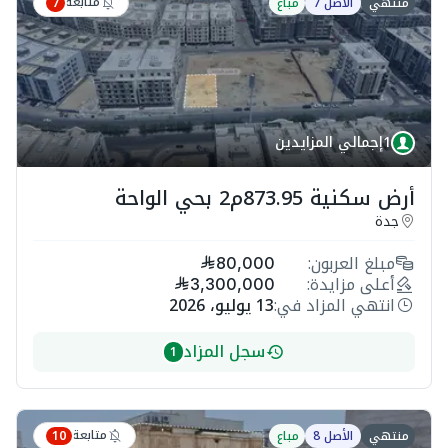
متابعة
منتهي
الأصل 7
مباع
7
1
إجمالي المزايدين
أرض سكنية 873.95م2 بحي الواحة
جدة
مبلغ العربون:
80,000
أعلى مزايدة:
3,300,000
انتهي المزاد في:
13 يوليو، 2026
سجل المزاد
1
متابعة
منتهي
الأصل 8
مباع
10