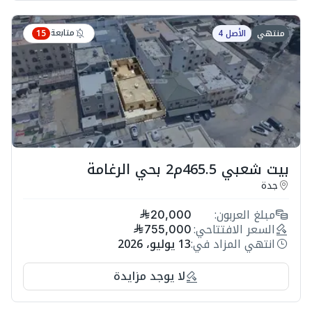
متابعة
منتهي
الأصل 4
15
بيت شعبي 465.5م2 بحي الرغامة
جدة
مبلغ العربون:
20,000
السعر الافتتاحي:
755,000
انتهي المزاد في:
13 يوليو، 2026
لا يوجد مزايدة