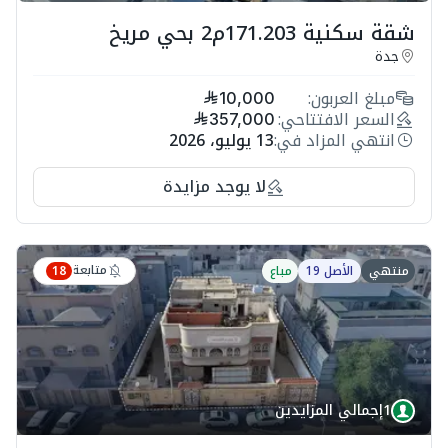
شقة سكنية 171.203م2 بحي مريخ
جدة
مبلغ العربون:
10,000
السعر الافتتاحي:
357,000
انتهي المزاد في:
13 يوليو، 2026
لا يوجد مزايدة
متابعة
منتهي
الأصل 19
مباع
18
1
إجمالي المزايدين