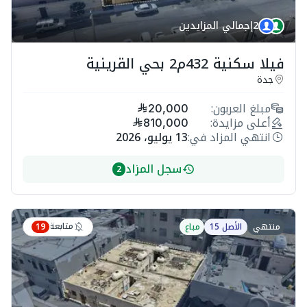
2
إجمالي المزايدين
فيلا سكنية 432م2 بحي القرينية
جدة
مبلغ العربون:
20,000
أعلى مزايدة:
810,000
انتهي المزاد في:
13 يوليو، 2026
سجل المزاد
2
متابعة
منتهي
الأصل 15
مباع
19