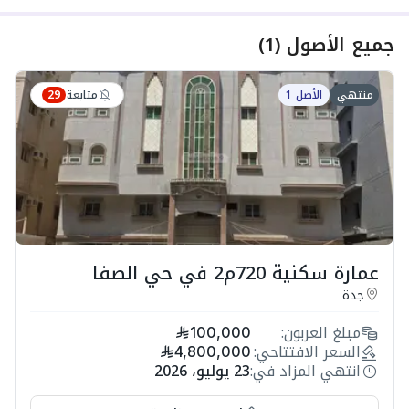
جميع الأصول
(
1
)
متابعة
منتهي
الأصل 1
29
عمارة سكنية 720م2 في حي الصفا
جدة
مبلغ العربون:
100,000
السعر الافتتاحي:
4,800,000
انتهي المزاد في:
23 يوليو، 2026