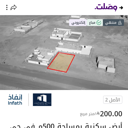
منتهي
مباع
إلكتروني
الأصل
2
200.00
/
متر مربع
أرض سكنية بمساحة 500م في حي