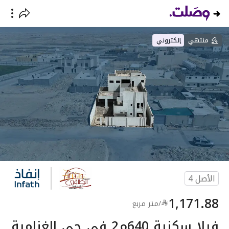
منتهي
إلكتروني
الأصل
4
1,171.88
/
متر مربع
فيلا سكنية 640م2 في حي الغنامية