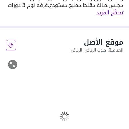
مجلس،صالة،مقلط،مطبخ،مستودع،غرفه نوم 3 دورات
مياه،الدور الأول: صالة 5 غرف نوم، 3 دورات
تصفّح المزيد
مياه،الملحق العلوي: صالة،مطبخ 2 غرف نوم،دورتين
مياه،الملحق الارضي: مجلس.
موقع الأصل
الغنامية، جنوب الرياض، الرياض