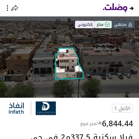
منتهي
مباع
إلكتروني
الأصل
1
6,844.44
/
متر مربع
فيلا سكنية 337.5م2 في حي