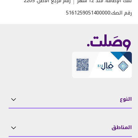
تمت الإضافة
:
منذ
12 شهر
رقم مرجع الأصل
:
2205
رقم الصك:
5161259051400000
النوع
المناطق