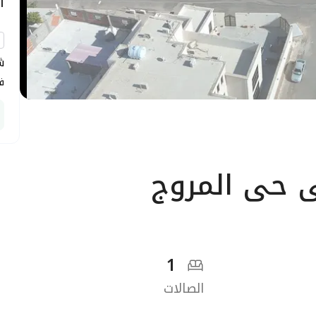
ا
ش
ف
1
الصالات