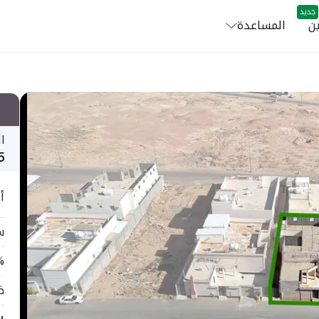
جديد
ن
المساعدة
ا
5
أ
س
5%
ض