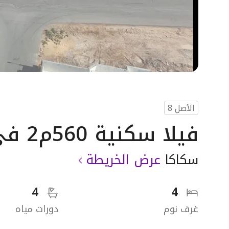
الأصل
8
فيلا سكنية 560م2 في حي المروج
سكاكا
عرض الخريطة
4
4
غرف نوم
دورات مياه