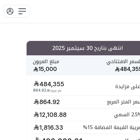
30 سبتمبر 2025
انتهى بتاريخ
لسعر الافتتاحي
مبلغ العربون
15,000
484,35
484,355
على مزايدة
864.92
متر مربع
/
عر المتر المربع
864.92
2. السعي
12,108.88
ريبة القيمة المضافة
15
%
1,816.33