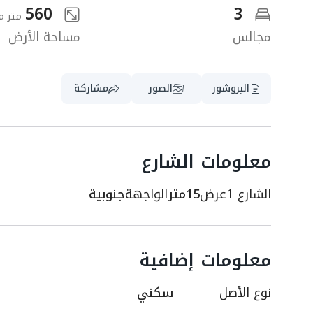
560
3
متر م
مجالس
مساحة الأرض
البروشور
الصور
مشاركة
معلومات الشارع
الشارع 1
عرض
15متر
الواجهة
جنوبية
معلومات إضافية
نوع الأصل
سكني