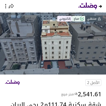
منتهي
مباع
إلكتروني
الأصل
2
2,541.61
/
متر مربع
شقة سكنية 111.74م2 بحي الريان