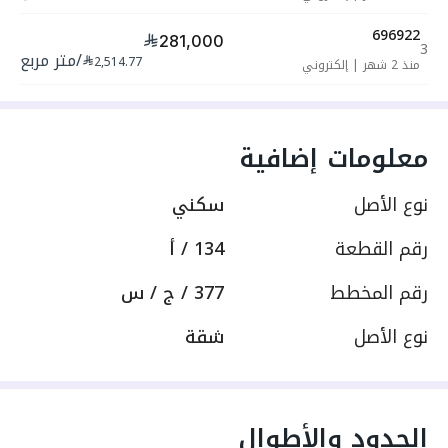
696922
281,000
3
/
متر مربع
2,514.77
منذ 2 شهر
|
إلكتروني
معلومات إضافية
نوع الأصل
سكني
رقم القطعة
134 / أ
رقم المخطط
377 / ج / س
نوع الأصل
شقة
الحدود والأطوال