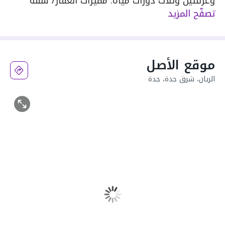
وغرفتين وثلاث دورات مياه. مميزات العقار/ شقة
سكنية في حي الريان موقع داخل حي سكني
تصفّح المزيد
مخدوم قابلة للتأجير بسهولة (موقع + توزيع جيد)
موقع الأصل
الريان، شرق جدة، جدة