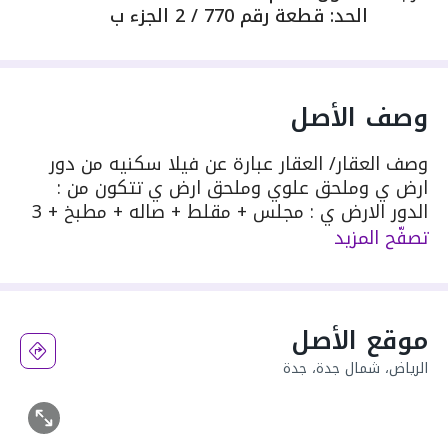
الحد
:
قطعة رقم 770 / 2 الجزء ب
وصف الأصل
وصف العقار/ العقار عبارة عن فيلا سكنيه من دور
ارض ي وملحق علوي وملحق ارض ي تتكون من :
الدور الارض ي : مجلس + مقلط + صاله + مطبخ + 3
غرف + 3 دورات مياه . الملحق العلوي : صاله +
تصفّح المزيد
غرفتين + دورتين مياه . الملحق الارضي : غرفة سائق
+ دورتين مياه + مجلس . مميزات العقار/ تصميم
عملي مناسب للعائلات واجهة جنوبية على شارع
بعرض 25 متر موقع يسهل الوصول والحركة
موقع الأصل
الرياض، شمال جدة، جدة