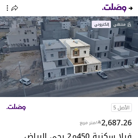
منتهي
إلكتروني
الأصل
5
2,687.26
/
متر مربع
فيلا سكنية 450م2 بحي الرياض