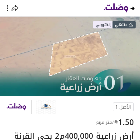
منتهي
إلكتروني
الأصل
1
1.50
/
متر مربع
أرض زراعية 400,000م2 بحي القرنة