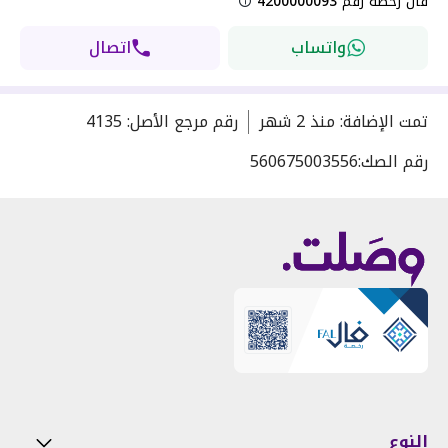
فال رخصة رقم
4200000093
واتساب
اتصال
تمت الإضافة
:
منذ
2 شهر
رقم مرجع الأصل
:
4135
رقم الصك:
560675003556
النوع