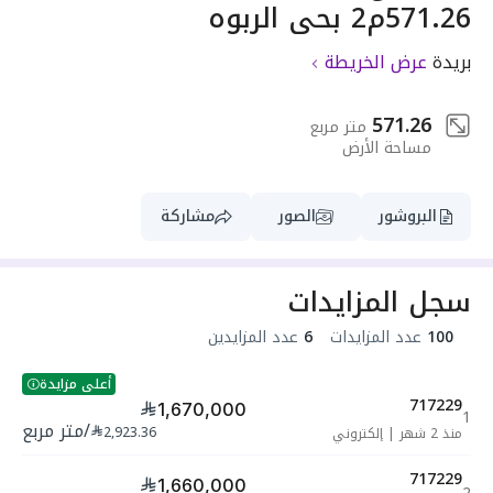
571.26م2 بحي الربوه
بريدة
عرض الخريطة
571.26
متر مربع
مساحة الأرض
البروشور
الصور
مشاركة
سجل المزايدات
100
عدد المزايدات
6
عدد المزايدين
أعلى مزايدة
717229
1,670,000
1
/
متر مربع
2,923.36
منذ 2 شهر
|
إلكتروني
717229
1,660,000