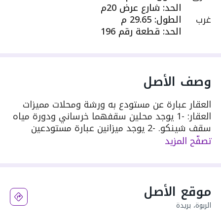
الحد
:
شارع عرض 20م
غرب
الطول
:
29.65 م
الحد
:
قطعة رقم 196
وصف الأصل
العقار عبارة عن مستودع به ورشة ومحلات مميزات
العقار: -1 يوجد محلين سقفهما خرساني ودورة مياه
سقف شينكو. -2 يوجد ميزانين عبارة مستودعين
سقف شينكو ودورة مياه. -3 يوجد محلين حدادة لكل
تصفّح المزيد
منهما مستودع بالميزانين سقف شينكو. الملاحظات:
-1 يوجد اختلاف بين الصك والطبيعة وهي مبينه
بالرفع المساحي المرفق.
موقع الأصل
الربوة، بريدة