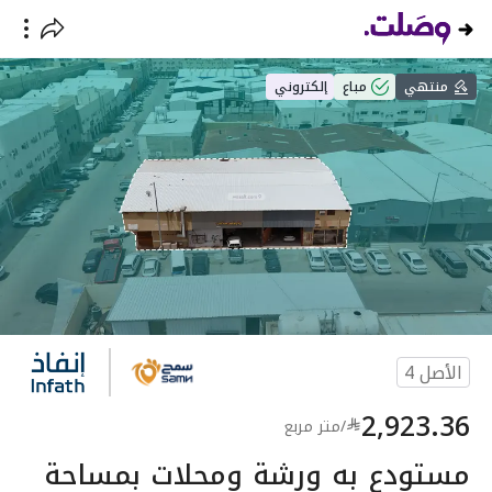
منتهي
مباع
إلكتروني
الأصل
4
2,923.36
/
متر مربع
مستودع به ورشة ومحلات بمساحة