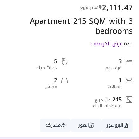
2,111.47
/
متر مربع
Apartment 215 SQM with 3
bedrooms
جدة
عرض الخريطة
5
3
غرف نوم
دورات مياه
2
1
الصالات
مجلس
215
متر مربع
مسطحات البناء
البروشور
الصور
مشاركة