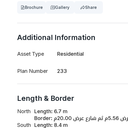
Brochure
Gallery
Share
Additional Information
Asset Type
Residential
Plan Number
233
Length & Border
North
Length
:
6.7 m
Border
:
 عرض 20.00م
South
Length
:
8.4 m