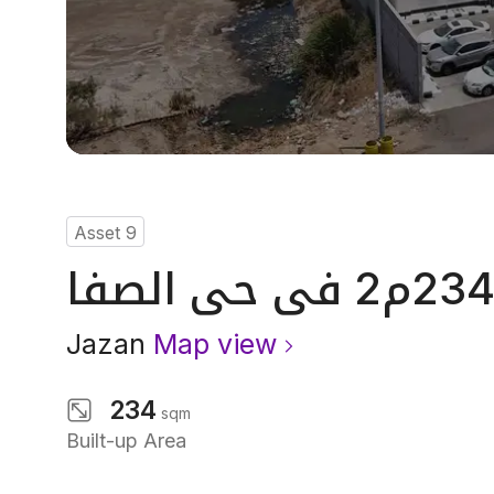
Asset
9
Jazan
Map view
234
sqm
Built-up Area