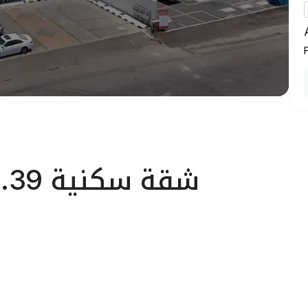
شقة سكنية 234.39م2 في حي الصفا