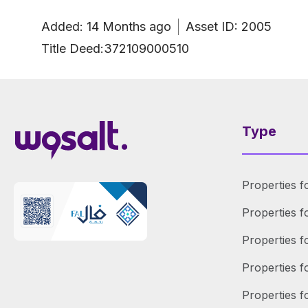
Added
:
14 Months
ago
Asset ID
:
2005
Title Deed:
372109000510
Type
Properties f
Properties f
Properties f
Properties 
Properties f