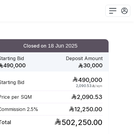
Closed on
18 Jun 2025
Starting Bid
Deposit Amount
490,000
30,000
490,000
Starting Bid
2,090.53
/
sqm
2,090.53
Price per SQM
12,250.00
Commission 2.5%
502,250.00
Total