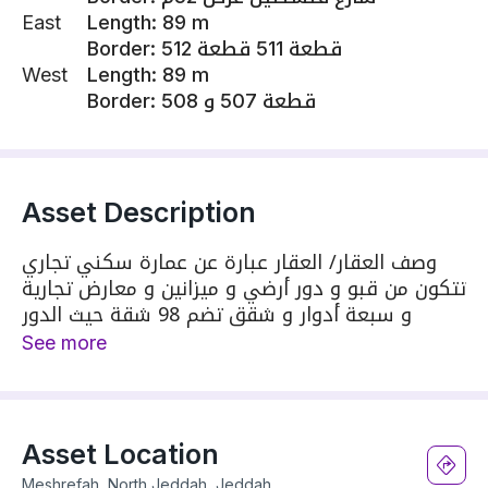
East
Length
:
89 m
Border
:
قطعة 511 قطعة 512
West
Length
:
89 m
Border
:
قطعة 507 و 508
Asset Description
وصف العقار/ العقار عبارة عن عمارة سكني تجاري
تتكون من قبو و دور أرضي و ميزانين و معارض تجارية
و سبعة أدوار و شقق تضم 98 شقة حيث الدور
الواحد مكون من 14 شقة. مميزات العقار/ عقار
See more
متعدد الاستخدام )تجاري + سكني( دخل تشغيلي
مرتفع بسبب عدد الشقق الكبير وجود معارض تجارية
يزيد من مصادر الدخل مناسب جدا للاستثمار طويل
الأجل قابلية تأجير كاملة أو جزئية حسب الطلب وجود
Asset Location
قبو يوفر حلول مواقف أو خدمات إضافية موقع
Meshrefah, North Jeddah, Jeddah