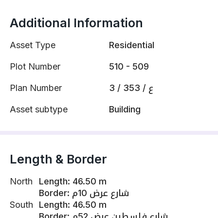
Additional Information
Asset Type
Residential
Plot Number
510 - 509
Plan Number
3 / 353 / ع
Asset subtype
Building
Length & Border
North
Length
:
46.50 m
Border
:
شارع عرض 10م
South
Length
:
46.50 m
Border
:
شارع فلسطين عرض 52م