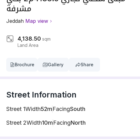
مشرفة
Jeddah
Map view
4,138.50
sqm
Land Area
Brochure
Gallery
Share
Street Information
Street 1
Width
52m
Facing
South
Street 2
Width
10m
Facing
North