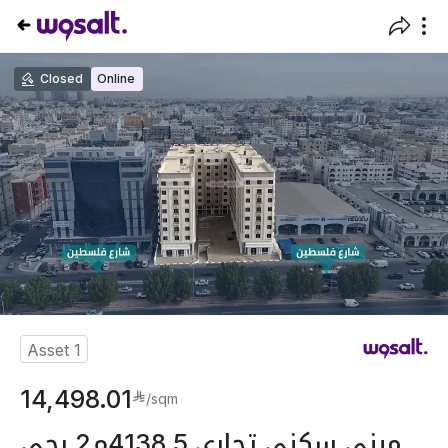
Closed
Online
Asset
1
14,498.01
/
sqm
مبنى سكني تجاري 4138.5م2 بحي