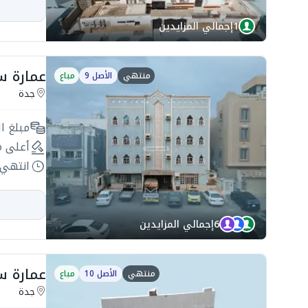
1
إجمالي المزايدين
عمارة سكنية 500م2
منتهي
الأصل 9
مباع
جدة
مبلغ ال
أعلى م
انتهي 
6
إجمالي المزايدين
عمارة سكنية 400م2 
منتهي
الأصل 10
مباع
جدة