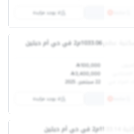
متابعة
لا يوجد مزايدة
6
1033.06م2 في حي أم حبلين
عربون:
100,000
الافتتاحي:
3,400,000
ء المزاد في:
22 سبتمبر، 2025
متابعة
لا يوجد مزايدة
4
ي حي أم حبلين