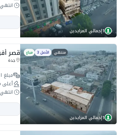
انتهي 
1
إجمالي المزايدين
قصر أفراح 1776.02م2 في 
منتهي
الأصل 3
مباع
جدة
مبلغ ال
أعلى م
انتهي 
1
إجمالي المزايدين