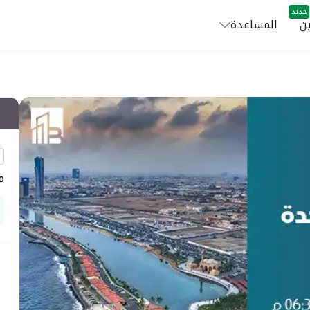
جديد
ن
المساعدة
م