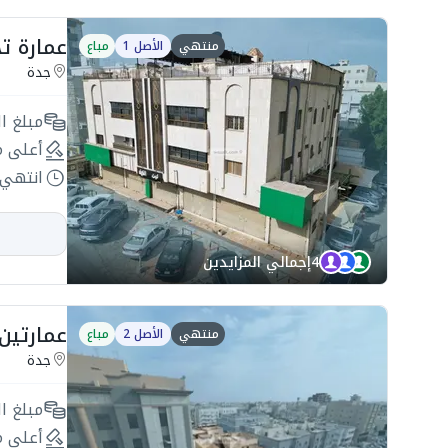
عمارة تجارية 750م2 
منتهي
الأصل 1
مباع
جدة
مبلغ ال
أعلى م
انتهي 
4
إجمالي المزايدين
عمارتين سكنية 
منتهي
الأصل 2
مباع
جدة
مبلغ ال
أعلى م