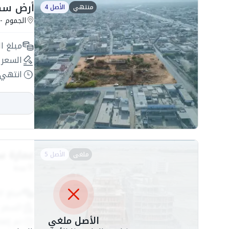
أرض سكنية 9739.35م2 
منتهي
الأصل 4
الجموم - 
مبلغ ال
السعر 
انتهي 
عمارة سكنية عظم
ملغى
الأصل 5
جدة
مبلغ ال
السعر 
الأصل ملغي
تم إلغا