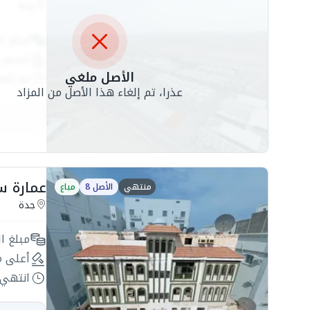
جدة
مبلغ ال
السعر 
الأصل ملغي
تم إلغا
عذرا، تم إلغاء هذا الأصل من المزاد
عمارة سكنية 551.25م
منتهي
الأصل 8
مباع
جدة
مبلغ ال
أعلى م
انتهي 