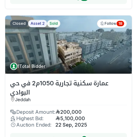
Closed
Asset 2
Sold
18
Follow
1
Total Bidder
عمارة سكنية تجارية 1050م2 في حي
البوادي
Jeddah
Deposit Amount:
200,000
Highest Bid:
5,100,000
Auction Ended:
22 Sep, 2025