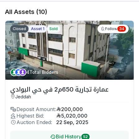
All Assets
(
10
)
Closed
Asset 1
Sold
34
Follow
4
Total Bidders
عمارة تجارية 650م2 في حي البوادي
Jeddah
Deposit Amount:
200,000
Highest Bid:
5,020,000
Auction Ended:
22 Sep, 2025
Bid History
52