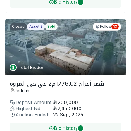
Bid History
1
Closed
Asset 3
Sold
13
Follow
1
Total Bidder
قصر أفراح 1776.02م2 في حي المروة
Jeddah
Deposit Amount:
200,000
Highest Bid:
7,650,000
Auction Ended:
22 Sep, 2025
Bid History
1