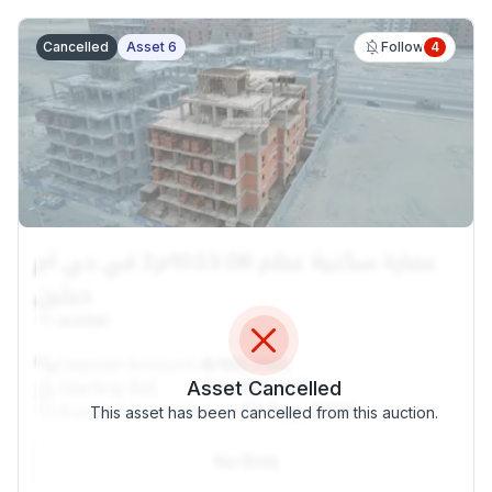
Cancelled
Asset 6
4
Follow
عمارة سكنية عظم 1033.06م2 في حي أم
حبلين
Jeddah
Deposit Amount:
100,000
Starting Bid:
Asset Cancelled
3,400,000
Auction Cancelled on:
22 Sep, 2025
This asset has been cancelled from this auction.
No Bids