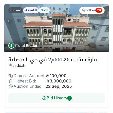
Closed
Asset 8
Sold
20
Follow
1
Total Bidder
عمارة سكنية 551.25م2 في حي الفيصلية
Jeddah
Deposit Amount:
100,000
Highest Bid:
3,000,000
Auction Ended:
22 Sep, 2025
Bid History
1