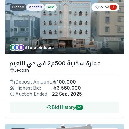
Closed
Asset 9
Sold
31
Follow
6
Total Bidders
عمارة سكنية 500م2 في حي النعيم
Jeddah
Deposit Amount:
100,000
Highest Bid:
3,560,000
Auction Ended:
22 Sep, 2025
Bid History
74