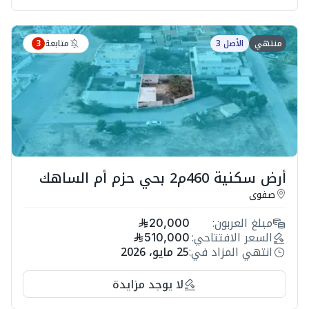
متابعة
منتهي
الأصل 3
3
أرض سكنية 460م2 بحي حزم أم الساهك
صفوى
مبلغ العربون:
20,000
السعر الافتتاحي:
510,000
انتهي المزاد في:
25 مايو، 2026
لا يوجد مزايدة