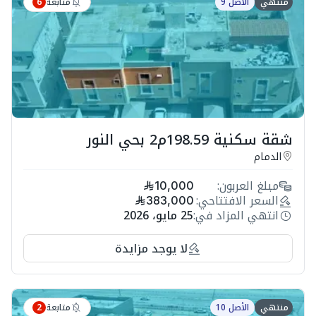
متابعة
منتهي
الأصل 9
6
شقة سكنية 198.59م2 بحي النور
الدمام
مبلغ العربون:
10,000
السعر الافتتاحي:
383,000
انتهي المزاد في:
25 مايو، 2026
لا يوجد مزايدة
متابعة
منتهي
الأصل 10
2