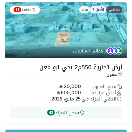
متابعة
منتهي
الأصل 7
مباع
11
3
إجمالي المزايدين
أرض تجارية 550م2 بحي ابو معن
صفوى
مبلغ العربون:
20,000
أعلى مزايدة:
605,000
انتهي المزاد في:
25 مايو، 2026
سجل المزاد
43