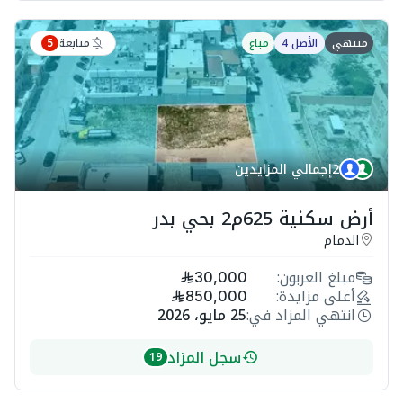
متابعة
منتهي
الأصل 4
مباع
5
2
إجمالي المزايدين
أرض سكنية 625م2 بحي بدر
الدمام
مبلغ العربون:
30,000
أعلى مزايدة:
850,000
انتهي المزاد في:
25 مايو، 2026
سجل المزاد
19