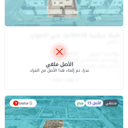
فيلا سكنية 264.58م2 بحي الامواج
الخبر
مبلغ العربون:
20,000
السعر الافتتاحي:
لم يُضَف بعد
الأصل ملغي
تم إلغاء المزاد في:
21 مايو، 2026
عذرا، تم إلغاء هذا الأصل من المزاد
لا يوجد مزايدة
متابعة
منتهي
الأصل 15
مباع
9