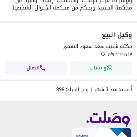
وبإشراف مركز الإسناد والتصفية "إنفاذ" وبقرار من
محكمة التنفيذ وبحكم من محكمة الأحوال الشخصية
وكيل البيع
مكتب شبيب سعد سعود البقمي
فال رخصة رقم
واتساب
اتصال
أُضيف
:
منذ
3 شهر
|
رقم المزاد
:
898