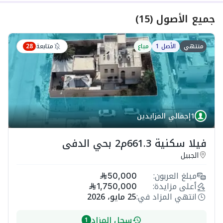
جميع الأصول
(
15
)
متابعة
منتهي
الأصل 1
مباع
28
1
إجمالي المزايدين
فيلا سكنية 661.3م2 بحي الدفى
الجبيل
مبلغ العربون:
50,000
أعلى مزايدة:
1,750,000
انتهي المزاد في:
25 مايو، 2026
سجل المزاد
1