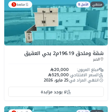
متابعة
منتهي
الأصل 8
5
شقة وملحق 196.19م2 بحي العقيق
الخبر
مبلغ العربون:
20,000
السعر الافتتاحي:
525,000
انتهي المزاد في:
25 مايو، 2026
لا يوجد مزايدة