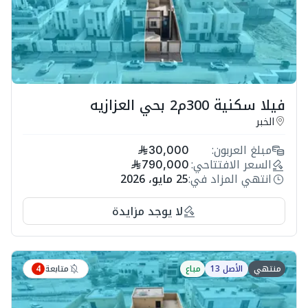
فيلا سكنية 300م2 بحي العزازيه
الخبر
مبلغ العربون:
30,000
السعر الافتتاحي:
790,000
انتهي المزاد في:
25 مايو، 2026
لا يوجد مزايدة
متابعة
منتهي
الأصل 13
مباع
4