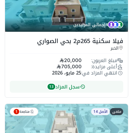
4
إجمالي المزايدين
فيلا سكنية 265م2 بحي الصواري
الخبر
مبلغ العربون:
20,000
أعلى مزايدة:
705,000
انتهي المزاد في:
25 مايو، 2026
سجل المزاد
13
متابعة
ملغى
الأصل 14
1