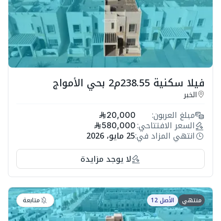
فيلا سكنية 238.55م2 بحي الأمواج
الخبر
مبلغ العربون:
20,000
السعر الافتتاحي:
580,000
انتهي المزاد في:
25 مايو، 2026
لا يوجد مزايدة
متابعة
منتهي
الأصل 12