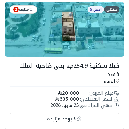
متابعة
منتهي
الأصل 5
2
فيلا سكنية 254.9م2 بحي ضاحية الملك
فهد
الدمام
مبلغ العربون:
20,000
السعر الافتتاحي:
635,000
انتهي المزاد في:
25 مايو، 2026
لا يوجد مزايدة