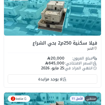
فيلا سكنية 250م2 بحي الشراع
الخبر
مبلغ العربون:
20,000
السعر الافتتاحي:
645,000
انتهي المزاد في:
25 مايو، 2026
لا يوجد مزايدة
متابعة
منتهي
الأصل 11
2