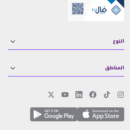
النوع
المناطق