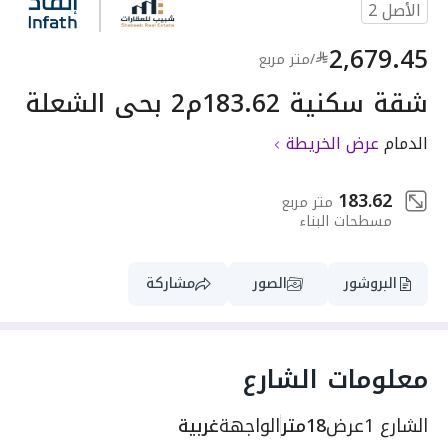
الأصل
2
2,679.45
/
متر مربع
شقة سكنية 183.62م2 بحي الشعلة
الدمام
عرض الخريطة
183.62
متر مربع
مسطحات البناء
البروشور
الصور
مشاركة
معلومات الشارع
الشارع 1
عرض
18متر
الواجهة
غربية