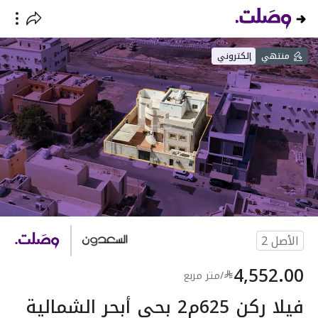
منتهي
إلكتروني
الأصل
2
4,552.00
/
متر مربع
فيلا ركن 625م2 بحي أبحر الشمالية