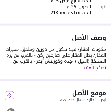
الحد
:
شارع عرض 15م
غرب
الطول
:
25 م
الحد
:
قطعة رقم 218
وصف الأصل
مكونات العقار/ فيلا تتكون من دورين وملحق. مميزات
العقار/ يطل العقار على شارعين ركن - بالقرب من برج
المملكة (الميل ) -جدة وكورنيش أبحر - بالقرب من
مرسى أبحر وشرم ابحر. الملاحظات/ يوجد اختلاف في
تصفّح المزيد
رقم القطعة بين الصك والبورصة العقارية رقم
القطعة في الصك 217 وفي البورصة العقارية الجزء
ب 217
موقع الأصل
أبحر الشمالية، شمال جدة، جدة