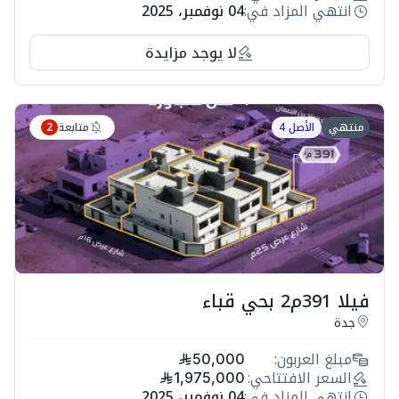
انتهي المزاد في:
04 نوفمبر، 2025
لا يوجد مزايدة
متابعة
منتهي
الأصل 4
2
فيلا 391م2 بحي قباء
جدة
مبلغ العربون:
50,000
السعر الافتتاحي:
1,975,000
انتهي المزاد في:
04 نوفمبر، 2025