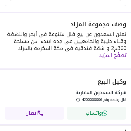
وصف مجموعة المزاد
تعلن السعدون عن بيع فلل متنوعة في أبحر والنهضة
وقباء طيبة والجامعيين في جده ابتدءا من مساحة
360م2 و شقة فندقية في مكة المكرمة بالمزاد
تصفّح المزيد
العلني الالكتروني ، شركة السعدون العقارية رقم
رخصة فال للمزادات العقارية 4200000006 تمت
الموافـقــة على إقــامة المــزاد العقــاري من قبـل
الهيئــة العــامة للعقــار برقـم 5157
وكيل البيع
شركة السعدون العقارية
فال رخصة رقم
4200000006
واتساب
اتصال