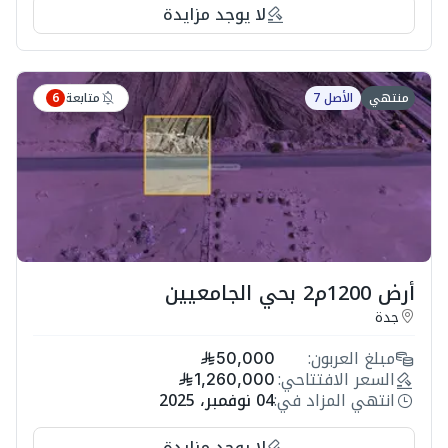
لا يوجد مزايدة
متابعة
منتهي
الأصل 7
6
أرض 1200م2 بحي الجامعيين
جدة
مبلغ العربون:
50,000
السعر الافتتاحي:
1,260,000
انتهي المزاد في:
04 نوفمبر، 2025
لا يوجد مزايدة