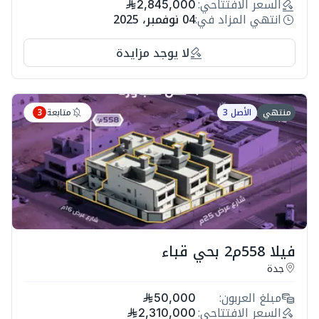
السعر الافتتاحي:
2,845,000
انتهي المزاد في:
04 نوفمبر، 2025
لا يوجد مزايدة
متابعة
منتهي
الأصل 3
3
فيلا 558م2 بحي قباء
جدة
مبلغ العربون:
50,000
السعر الافتتاحي:
2,310,000