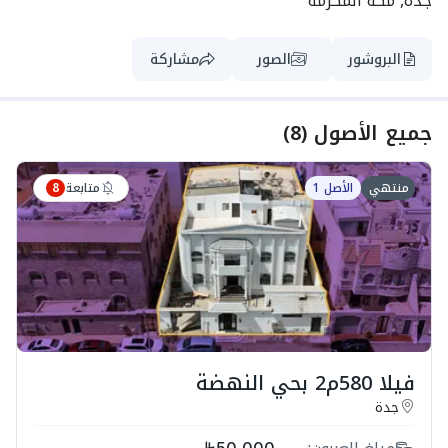
جدة, مكة المكرمة
البروشور
الصور
مشاركة
جميع الأصول
(
8
)
متابعة
منتهي
الأصل 1
8
فيلا 580م2 بحي النهضة
جدة