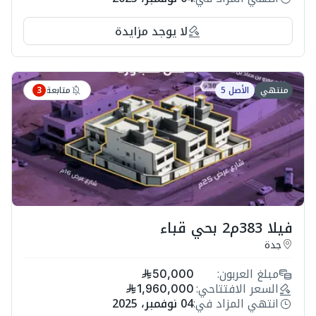
لا يوجد مزايدة
متابعة
منتهي
الأصل 5
3
فيلا 383م2 بحي قباء
جدة
مبلغ العربون:
50,000
السعر الافتتاحي:
1,960,000
انتهي المزاد في:
04 نوفمبر، 2025