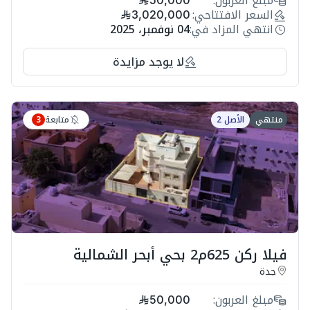
مبلغ العربون:
50,000
السعر الافتتاحي:
3,020,000
انتهي المزاد في:
04 نوفمبر، 2025
لا يوجد مزايدة
متابعة
منتهي
الأصل 2
3
فيلا ركن 625م2 بحي أبحر الشمالية
جدة
مبلغ العربون:
50,000