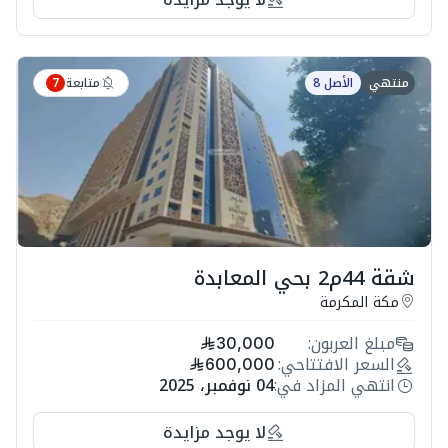
متابعة
منتهي
الأصل 8
7
شقة 44م2 بحي المعابدة
مكة المكرمة
مبلغ العربون:
30,000
السعر الافتتاحي:
600,000
انتهي المزاد في:
04 نوفمبر، 2025
لا يوجد مزايدة