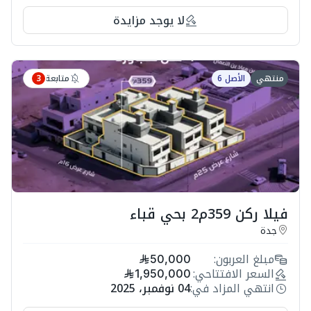
لا يوجد مزايدة
متابعة
منتهي
الأصل 6
3
فيلا ركن 359م2 بحي قباء
جدة
مبلغ العربون:
50,000
السعر الافتتاحي:
1,950,000
انتهي المزاد في:
04 نوفمبر، 2025