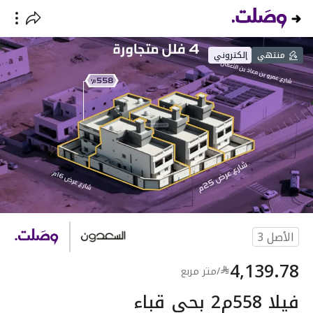
منتهي
إلكتروني
الأصل
3
4,139.78
/
متر مربع
فيلا 558م2 بحي قباء