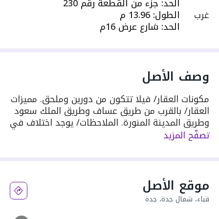
الحد
:
جزء من القطعة رقم 230
غرب
الطول
:
13.96 م
الحد
:
شارع عرض 16م
وصف الأصل
مكونات العقار/ فيلا تتكون من دورين وملحق. مميزات
العقار/ بالقرب من طريق عساف وطريق الملك سعود
وطريق المدينة المنورة. الملاحظات/ يوجد اختلاف في
رقم القطعة ورقم المخطط بين الصك ومنصة بلدي
تصفّح المزيد
رقم القطعة في الصك 1/229/ب وفي منصة بلدي
229 - رقم المخطط في الصك 249 /ج/س/ المكمل
وفي منصة بلدي 249 /ج/س/ المكمل(ب)
موقع الأصل
قباء، شمال جدة، جدة