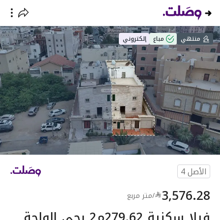
منتهي
مباع
إلكتروني
الأصل
4
3,576.28
/
متر مربع
فيلا سكنية 279.62م2 بحي الواحة