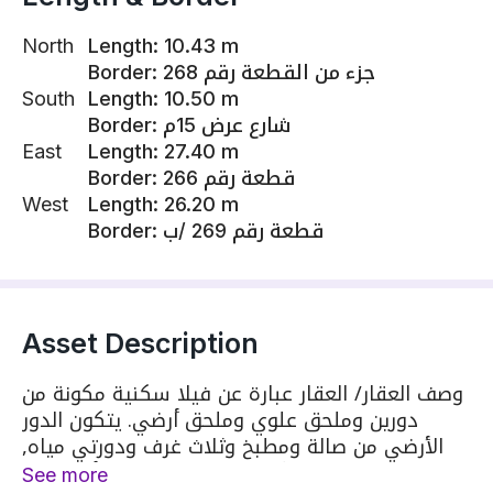
North
Length
:
10.43 m
Border
:
جزء من القطعة رقم 268
South
Length
:
10.50 m
Border
:
شارع عرض 15م
East
Length
:
27.40 m
Border
:
قطعة رقم 266
West
Length
:
26.20 m
Border
:
قطعة رقم 269 /ب
Asset Description
وصف العقار/ العقار عبارة عن فيلا سكنية مكونة من
دورين وملحق علوي وملحق أرضي. يتكون الدور
الأرضي من صالة ومطبخ وثلاث غرف ودورتي مياه,
بينما يتكون الدور الأول من صالة ومطبخ وأربع غرف
See more