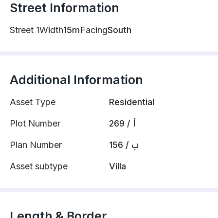
Street Information
Street 1
Width
15m
Facing
South
Additional Information
Asset Type
Residential
Plot Number
269 / أ
Plan Number
156 / ب
Asset subtype
Villa
Length & Border