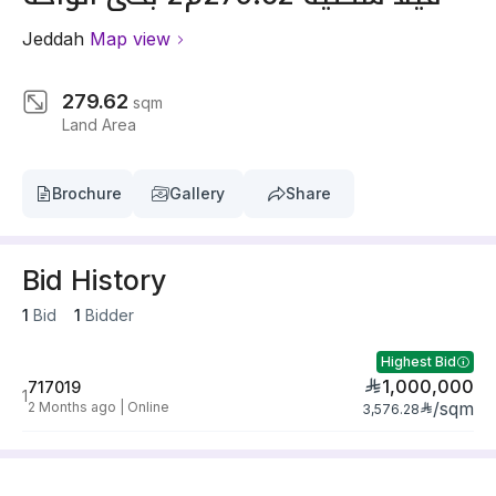
Jeddah
Map view
279.62
sqm
Land Area
Brochure
Gallery
Share
Bid History
1
Bid
1
Bidder
Highest Bid
1,000,000
717019
1
/
sqm
2 Months ago
|
Online
3,576.28