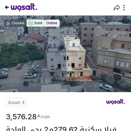
Closed
Sold
Online
Asset
4
3,576.28
/
sqm
فيلا سكنية 279.62م2 بحي الواحة