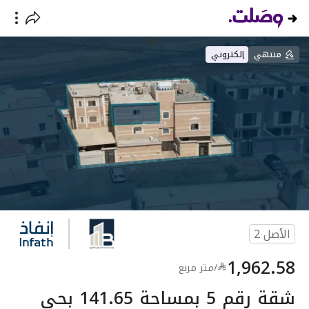
منتهي
إلكتروني
الأصل
2
1,962.58
/
متر مربع
شقة رقم 5 بمساحة 141.65 بحي