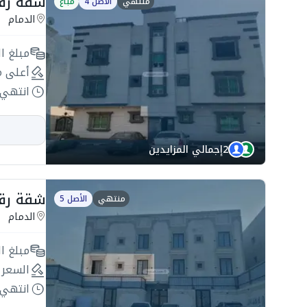
شقة رقم 2 بمساحة 159.84 بح
منتهي
الأصل 4
مباع
الدمام
مبلغ ال
أعلى م
انتهي 
2
إجمالي المزايدين
شقة رقم 2 / 1 بمساحة 217.47 ب
منتهي
الأصل 5
الدمام
مبلغ ال
السعر 
انتهي 