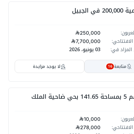
أرض زراعي
ت
ل
مبلغ ا
ت
250,000
ل
السعر الاف
7,700,000
03 يونيو، 2026
انتهي المز
ت
ل
لا يوجد مزايدة
متابعة
16
ت
ل
شقة رقم 5 بمساحة 141.65 بحي ضاحية الملك
ت

مبلغ ا
10,000
ة
السعر الاف
ة
278,000