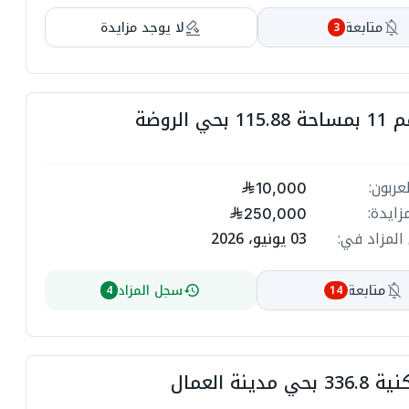
ا
متابعة
لا يوجد مزايدة
3
ا
ا
ا
حي الروضة
ا
ا
عربون:
10,000
زايدة:
250,000
ا
المزاد في:
03 يونيو، 2026
ا
متابعة
سجل المزاد
4
14
ا
ا
ا
ا
 مدينة العمال