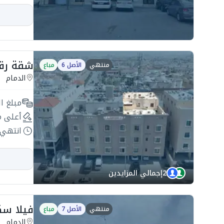
شقة رقم 11 بمساحة 115.88 ب
منتهي
الأصل 6
مباع
الدمام
مبلغ ال
أعلى م
انتهي 
2
إجمالي المزايدين
فيلا سكنية 336.8 بحي
منتهي
الأصل 7
مباع
الدمام