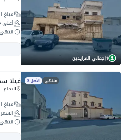
مبلغ ال
أعلى م
انتهي 
1
إجمالي المزايدين
فيلا سكنية 532.23م2 بحي 
منتهي
الأصل 8
الدمام
مبلغ ال
السعر 
انتهي 