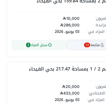
ي الفيحاء
ا
ت
عربون:
10,000
زايدة:
م
286,000
م
المزاد في:
03 يونيو، 2026
ا
متابعة
سجل المزاد
2
12
ت
ا
ت
حي الفيحاء
م
م
عربون:
20,000
الافتتاحي:
433,000
م
م
المزاد في:
03 يونيو، 2026