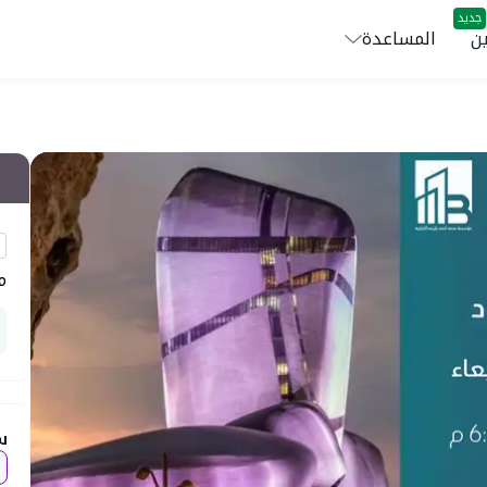
جديد
ن
المساعدة
م
س