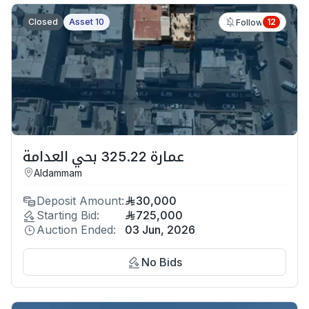
Closed
Asset 10
12
Follow
عمارة 325.22 بحي العدامة
Aldammam
Deposit Amount:
30,000
Starting Bid:
725,000
Auction Ended:
03 Jun, 2026
No Bids