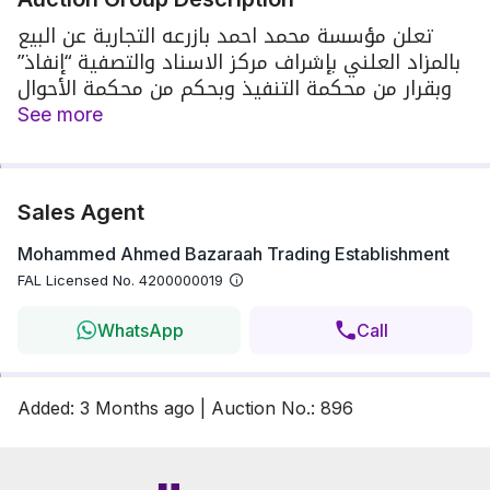
تعلن مؤسسة محمد احمد بازرعه التجارية عن البيع
بالمزاد العلني بإشراف مركز الاسناد والتصفية “إنفاذ”
وبقرار من محكمة التنفيذ وبحكم من محكمة الأحوال
الشخصية عن إقامة المزاد العلني ، تمت الموافـقــة
See more
على إقــامة المــزاد العقـاري من قبـل الهيئــة العــامة
للعقــار برقـم 7257
Sales Agent
Mohammed Ahmed Bazaraah Trading Establishment
FAL Licensed No.
4200000019
WhatsApp
Call
Added
:
3 Months
ago
|
Auction No.
:
896