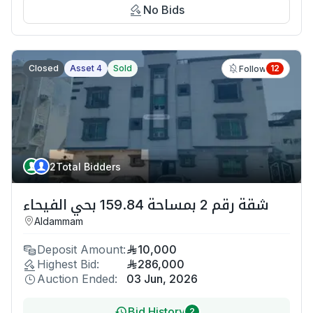
No Bids
Closed
Asset 4
Sold
12
Follow
2
Total Bidders
شقة رقم 2 بمساحة 159.84 بحي الفيحاء
Aldammam
Deposit Amount:
10,000
Highest Bid:
286,000
Auction Ended:
03 Jun, 2026
Bid History
2