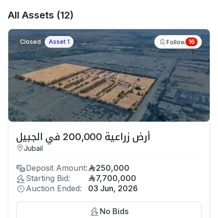
All Assets
(
12
)
Closed
Asset 1
16
Follow
أرض زراعية 200,000 في الجبيل
Jubail
Deposit Amount:
250,000
Starting Bid:
7,700,000
Auction Ended:
03 Jun, 2026
No Bids