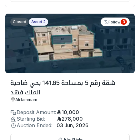
Closed
Asset 2
3
Follow
شقة رقم 5 بمساحة 141.65 بحي ضاحية
الملك فهد
Aldammam
Deposit Amount:
10,000
Starting Bid:
278,000
Auction Ended:
03 Jun, 2026
No Bids