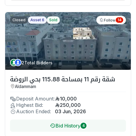
Closed
Asset 6
Sold
14
Follow
2
Total Bidders
شقة رقم 11 بمساحة 115.88 بحي الروضة
Aldammam
Deposit Amount:
10,000
Highest Bid:
250,000
Auction Ended:
03 Jun, 2026
Bid History
4