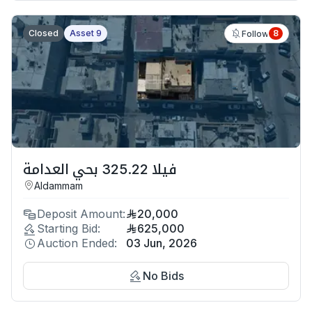
Closed
Asset 9
8
Follow
فيلا 325.22 بحي العدامة
Aldammam
Deposit Amount:
20,000
Starting Bid:
625,000
Auction Ended:
03 Jun, 2026
No Bids